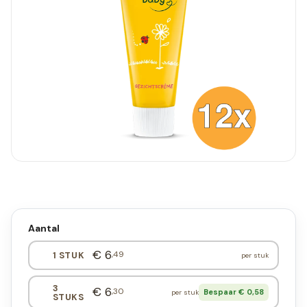
Aantal
€ 6
,49
1 STUK
per stuk
3
€ 6
,30
Bespaar € 0,58
per stuk
STUKS