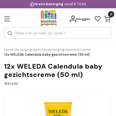
KD.
Gratis bezorging
voor 20:00 uur besteld
vanaf € 74,95
Bekijk alle resultaten
extra
Zoeken
0
Categorieën
Inloggen
Merken
Home
Verzorging
Gezichtsverzorging
Gezichtscreme
›
›
›
›
12x WELEDA Calendula baby gezichtscreme (50 ml)
12x WELEDA Calendula baby
gezichtscreme (50 ml)
Weleda