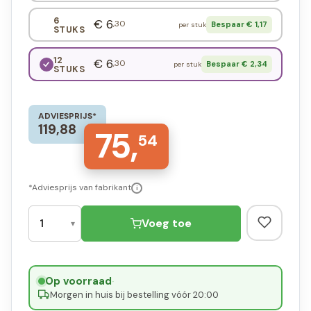
6
€ 6
,30
Bespaar € 1,17
per stuk
STUKS
12
€ 6
,30
Bespaar € 2,34
per stuk
STUKS
ADVIESPRIJS*
119,88
75,
54
*Adviesprijs van fabrikant
i
Voeg toe
Op voorraad
·
Morgen in huis bij bestelling vóór 20:00