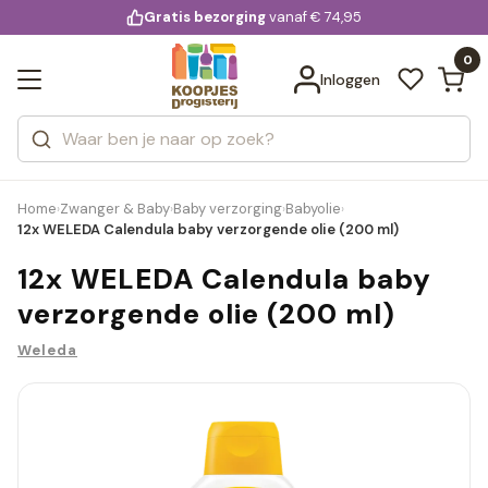
KD.
Gratis bezorging
voor 20:00 uur besteld
vanaf € 74,95
Bekijk alle resultaten
extra
Zoeken
0
Categorieën
Inloggen
Merken
Home
Zwanger & Baby
Baby verzorging
Babyolie
›
›
›
›
12x WELEDA Calendula baby verzorgende olie (200 ml)
12x WELEDA Calendula baby
verzorgende olie (200 ml)
Weleda