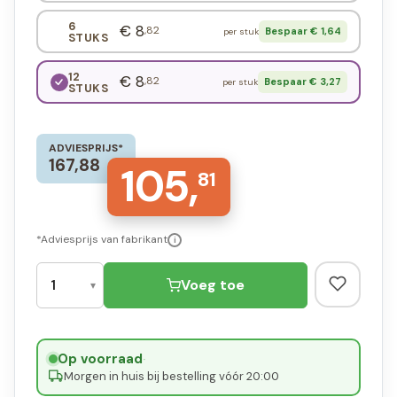
6
€ 8
,82
Bespaar € 1,64
per stuk
STUKS
12
€ 8
,82
Bespaar € 3,27
per stuk
STUKS
ADVIESPRIJS*
167,88
105,
81
*Adviesprijs van fabrikant
i
Voeg toe
Op voorraad
·
Morgen in huis bij bestelling vóór 20:00