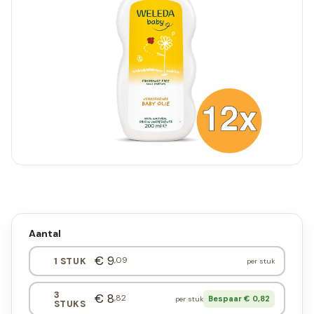
Aantal
€ 9
,09
1 STUK
per stuk
3
€ 8
,82
Bespaar € 0,82
per stuk
STUKS