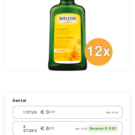
Aantal
€ 9
,09
1 STUK
per stuk
3
€ 8
,82
Bespaar € 0,82
per stuk
STUKS