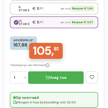
6
€ 8
,82
Bespaar € 1,64
per stuk
STUKS
12
€ 8
,82
Bespaar € 3,27
per stuk
STUKS
ADVIESPRIJS*
167,88
105,
81
*Adviesprijs van fabrikant
i
Voeg toe
Op voorraad
·
Morgen in huis bij bestelling vóór 20:00