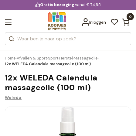
KD.
Gratis bezorging
voor 20:00 uur besteld
vanaf € 74,95
Bekijk alle resultaten
extra
Zoeken
0
Categorieën
Inloggen
Merken
Home
Afvallen & Sport
Sport
Herstel
Massageolie
›
›
›
›
›
12x WELEDA Calendula massageolie (100 ml)
12x WELEDA Calendula
massageolie (100 ml)
Weleda