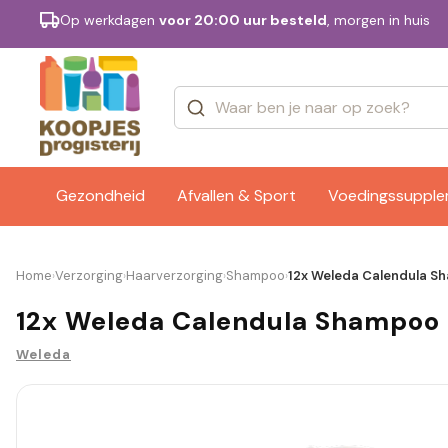
Op werkdagen
voor 20:00 uur besteld
, morgen in huis
Categorieën
Merken
Gezondheid
Afvallen & Sport
Voedingssuppl
Home
Verzorging
Haarverzorging
Shampoo
12x Weleda Calendula S
›
›
›
›
12x Weleda Calendula Shampoo
Weleda