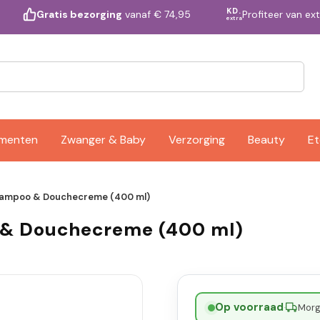
KD.
Profiteer van ex
Gratis bezorging
vanaf € 74,95
extra
ementen
Zwanger & Baby
Verzorging
Beauty
Et
hampoo & Douchecreme (400 ml)
 & Douchecreme (400 ml)
Op voorraad
·
Morge