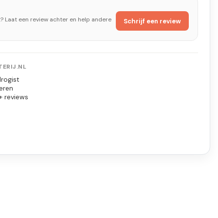
t? Laat een review achter en help andere
Schrijf een review
ERIJ.NL
rogist
eren
+ reviews