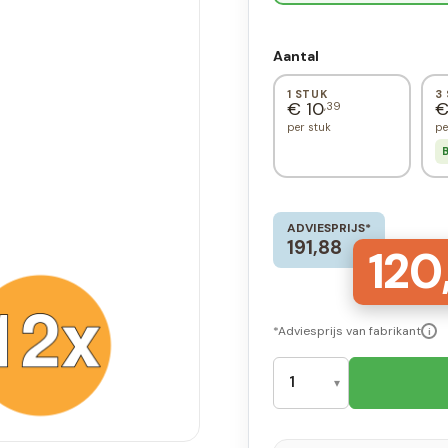
Aantal
1 STUK
3
€ 10
€
,39
per stuk
pe
B
ADVIESPRIJS*
191,88
120
*Adviesprijs van fabrikant
i