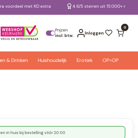
tra voordeel met KD.extra
4.6/5 sterren uit 15.000+ review
Bekijk alle resultaten
0
Prijzen
Inloggen
incl. btw.
en & Drinken
Huishoudelijk
Erotiek
OP=OP
n in huis bij bestelling vóór 20:00