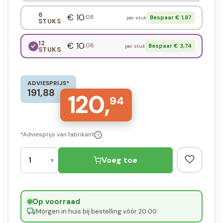
6
€ 10
,08
Bespaar € 1,87
per stuk
STUKS
12
€ 10
,08
Bespaar € 3,74
per stuk
STUKS
ADVIESPRIJS*
191,88
120,
94
*Adviesprijs van fabrikant
i
Voeg toe
Op voorraad
·
Morgen in huis bij bestelling vóór 20:00