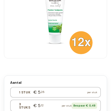
Aantal
€ 5
,28
1 STUK
per stuk
3
€ 5
,12
Bespaar € 0,48
per stuk
STUKS