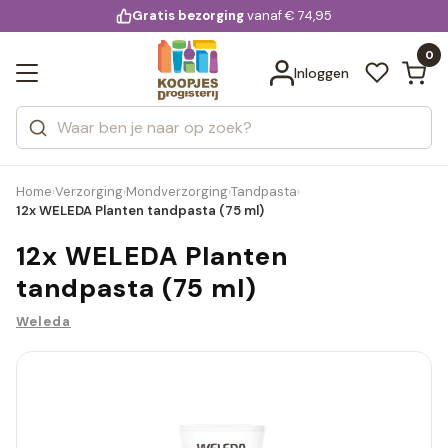
KD.
Gratis bezorging
voor 20:00 uur besteld
vanaf € 74,95
Bekijk alle resultaten
extra
Zoeken
0
Categorieën
Inloggen
Merken
Home
Verzorging
Mondverzorging
Tandpasta
›
›
›
›
12x WELEDA Planten tandpasta (75 ml)
12x WELEDA Planten
tandpasta (75 ml)
Weleda