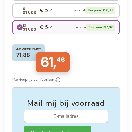
6
€ 5
,12
Bespaar € 0,95
per stuk
STUKS
12
€ 5
,12
Bespaar € 1,90
per stuk
STUKS
ADVIESPRIJS*
71,88
61,
46
*Adviesprijs van fabrikant
i
Mail mij bij voorraad