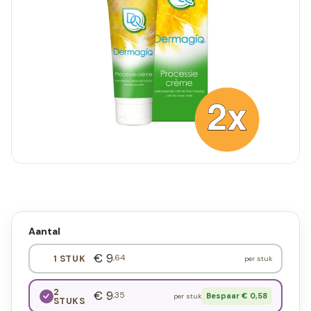
Aantal
€ 9
,64
1 STUK
per stuk
2
€ 9
,35
Bespaar € 0,58
per stuk
STUKS