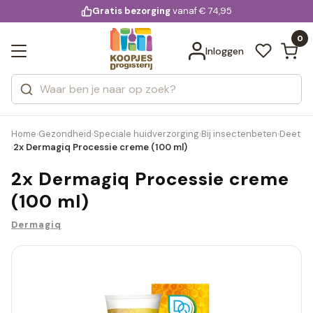
KD.
Gratis bezorging
voor 20:00 uur besteld
vanaf € 74,95
Bekijk alle resultaten
extra
Zoeken
0
Categorieën
Inloggen
Merken
Home
Gezondheid
Speciale huidverzorging
Bij insectenbeten
Deet
›
›
›
›
2x Dermagiq Processie creme (100 ml)
›
2x Dermagiq Processie creme
(100 ml)
Dermagiq