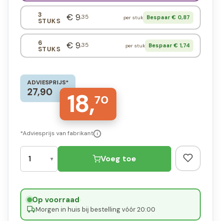
3
€ 9
,35
Bespaar € 0,87
per stuk
STUKS
6
€ 9
,35
Bespaar € 1,74
per stuk
STUKS
ADVIESPRIJS*
27,90
18,
70
*Adviesprijs van fabrikant
i
Voeg toe
Op voorraad
·
Morgen in huis bij bestelling vóór 20:00