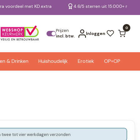
tra voordeel met KD.extra
4.6/5 sterren uit 15.000+ review
Bekijk alle resultaten
0
Prijzen
Inloggen
incl. btw.
en & Drinken
Huishoudelijk
Erotiek
OP=OP
 twee tot vier werkdagen verzonden