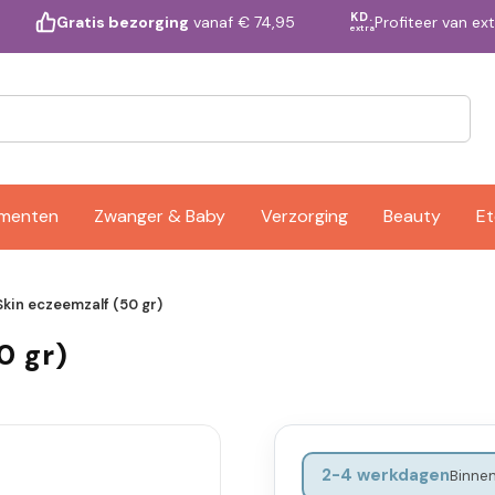
KD.
Profiteer van ex
Gratis bezorging
vanaf € 74,95
extra
ementen
Zwanger & Baby
Verzorging
Beauty
Et
kin eczeemzalf (50 gr)
0 gr)
2-4 werkdagen
Binnen