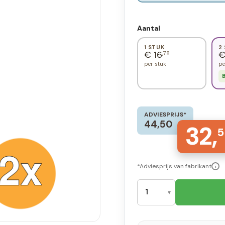
Aantal
1 STUK
2
€ 16
€
,78
per stuk
pe
B
ADVIESPRIJS*
44,50
32,
5
*Adviesprijs van fabrikant
i