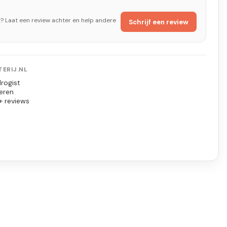
t? Laat een review achter en help andere
Schrijf een review
ERIJ.NL
rogist
eren
+ reviews