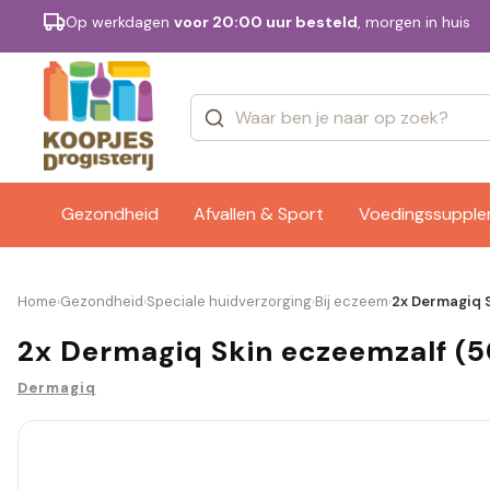
Op werkdagen
voor 20:00 uur besteld
, morgen in huis
Categorieën
Merken
Gezondheid
Afvallen & Sport
Voedingssuppl
Home
Gezondheid
Speciale huidverzorging
Bij eczeem
2x Dermagiq S
›
›
›
›
2x Dermagiq Skin eczeemzalf (5
Dermagiq