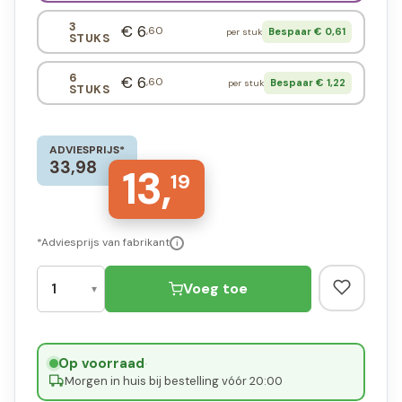
3
€ 6
,60
Bespaar € 0,61
per stuk
STUKS
6
€ 6
,60
Bespaar € 1,22
per stuk
STUKS
ADVIESPRIJS*
33,98
13,
19
*Adviesprijs van fabrikant
i
Voeg toe
Op voorraad
·
Morgen in huis bij bestelling vóór 20:00