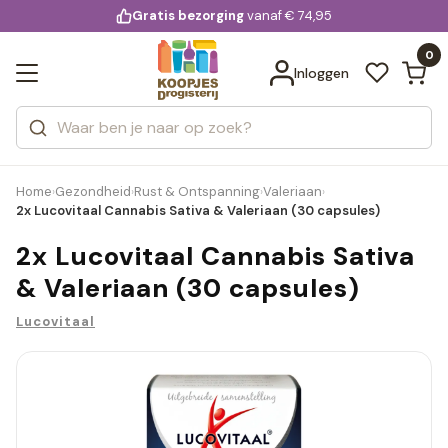
KD.
Gratis bezorging
voor 20:00 uur besteld
vanaf € 74,95
Bekijk alle resultaten
extra
Zoeken
0
Categorieën
Inloggen
Merken
Home
Gezondheid
Rust & Ontspanning
Valeriaan
›
›
›
›
2x Lucovitaal Cannabis Sativa & Valeriaan (30 capsules)
2x Lucovitaal Cannabis Sativa
& Valeriaan (30 capsules)
Lucovitaal