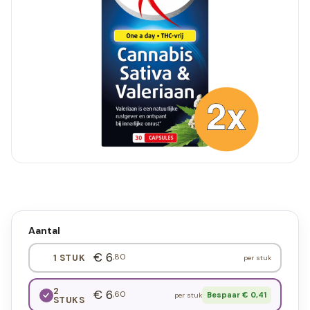
Aantal
€ 6
,80
1 STUK
per stuk
2
€ 6
,60
Bespaar € 0,41
per stuk
STUKS