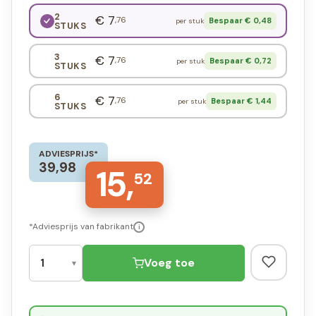
2
€ 7
,76
Bespaar € 0,48
per stuk
STUKS
3
€ 7
,76
Bespaar € 0,72
per stuk
STUKS
6
€ 7
,76
Bespaar € 1,44
per stuk
STUKS
ADVIESPRIJS*
39,98
15,
52
*Adviesprijs van fabrikant
i
Voeg toe