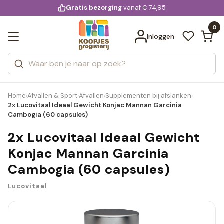
KD.
Gratis bezorging
voor 20:00 uur besteld
vanaf € 74,95
Bekijk alle resultaten
extra
Zoeken
0
Categorieën
Inloggen
Merken
Home
Afvallen & Sport
Afvallen
Supplementen bij afslanken
›
›
›
›
2x Lucovitaal Ideaal Gewicht Konjac Mannan Garcinia
Cambogia (60 capsules)
2x Lucovitaal Ideaal Gewicht
Konjac Mannan Garcinia
Cambogia (60 capsules)
Lucovitaal