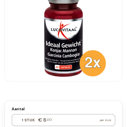
Aantal
€ 8
,00
1 STUK
per stuk