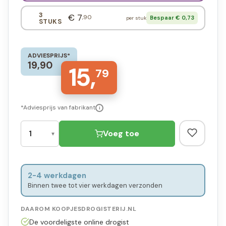
3
€ 7
,90
Bespaar € 0,73
per stuk
STUKS
ADVIESPRIJS*
19,90
15,
79
*Adviesprijs van fabrikant
i
Voeg toe
2-4 werkdagen
Binnen twee tot vier werkdagen verzonden
DAAROM KOOPJESDROGISTERIJ.NL
De voordeligste online drogist