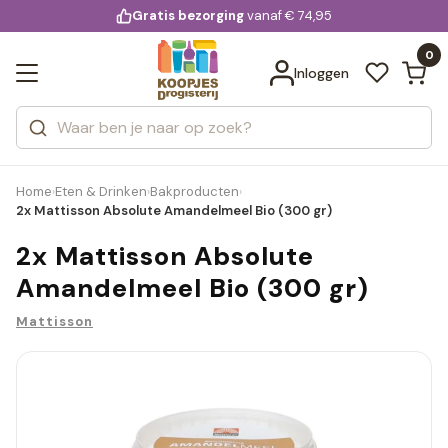
KD.
Gratis bezorging
voor 20:00 uur besteld
vanaf € 74,95
Bekijk alle resultaten
extra
Zoeken
0
Categorieën
Inloggen
Merken
Home
Eten & Drinken
Bakproducten
›
›
›
2x Mattisson Absolute Amandelmeel Bio (300 gr)
2x Mattisson Absolute
Amandelmeel Bio (300 gr)
Mattisson