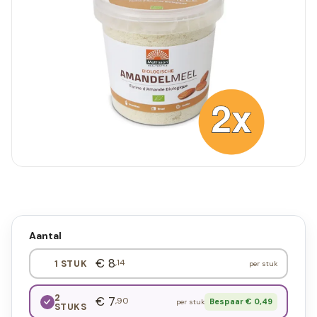
Aantal
€ 8
,14
1 STUK
per stuk
2
€ 7
,90
Bespaar € 0,49
per stuk
STUKS