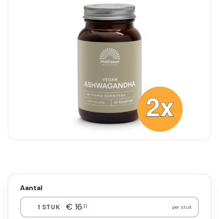
Aantal
€ 16
,11
1 STUK
per stuk