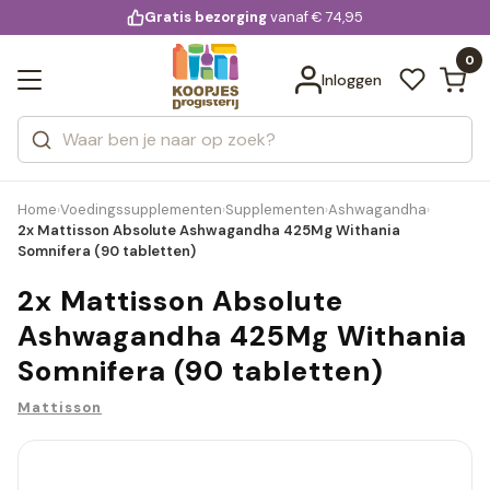
KD.
Gratis bezorging
voor 20:00 uur besteld
vanaf € 74,95
Bekijk alle resultaten
extra
Zoeken
0
Categorieën
Inloggen
Merken
Home
Voedingssupplementen
Supplementen
Ashwagandha
›
›
›
›
2x Mattisson Absolute Ashwagandha 425Mg Withania
Somnifera (90 tabletten)
2x Mattisson Absolute
Ashwagandha 425Mg Withania
Somnifera (90 tabletten)
Mattisson