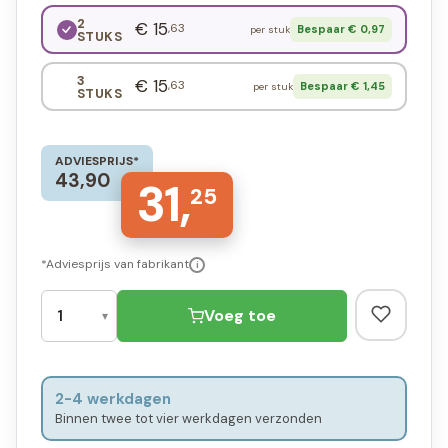
2
€ 15
,63
Bespaar € 0,97
per stuk
STUKS
3
€ 15
,63
Bespaar € 1,45
per stuk
STUKS
ADVIESPRIJS*
43,90
31,
25
*Adviesprijs van fabrikant
i
Voeg toe
2-4 werkdagen
Binnen twee tot vier werkdagen verzonden