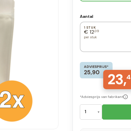
Aantal
1 STUK
€ 12
,09
per stuk
ADVIESPRIJS*
25,90
23,
4
*Adviesprijs van fabrikant
i