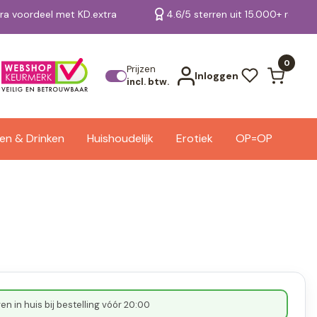
tra voordeel met KD.extra
4.6/5 sterren uit 15.000+ review
Bekijk alle resultaten
0
Prijzen
Inloggen
incl. btw.
en & Drinken
Huishoudelijk
Erotiek
OP=OP
n in huis bij bestelling vóór 20:00