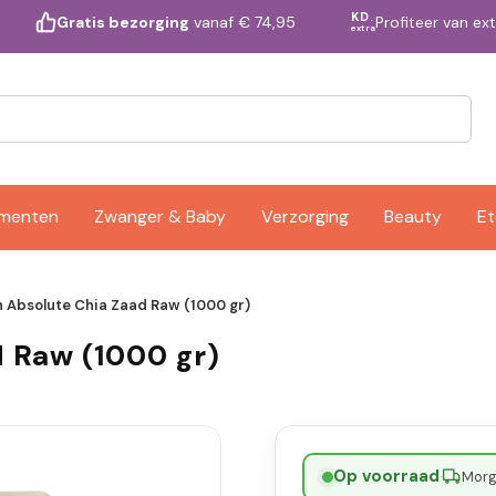
KD.
Profiteer van ex
Gratis bezorging
vanaf € 74,95
extra
ementen
Zwanger & Baby
Verzorging
Beauty
Et
n Absolute Chia Zaad Raw (1000 gr)
d Raw (1000 gr)
Op voorraad
·
Morge