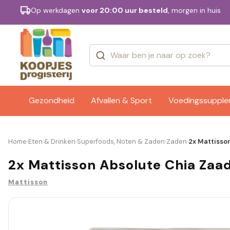
Op werkdagen
voor 20:00 uur besteld
, morgen in huis
Categorieën
Merken
Gezondheid
Afvallen & Sport
Voedingssuppl
Home
Eten & Drinken
Superfoods, Noten & Zaden
Zaden
2x Mattisso
›
›
›
›
2x Mattisson Absolute Chia Zaa
Mattisson