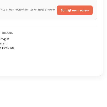
t? Laat een review achter en help andere
Schrijf een review
ERIJ.NL
rogist
eren
+ reviews