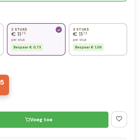
2 STUKS
3 STUKS
€ 11
€ 11
,73
,73
per stuk
per stuk
Bespaar € 0,73
Bespaar € 1,09
5
Voeg toe