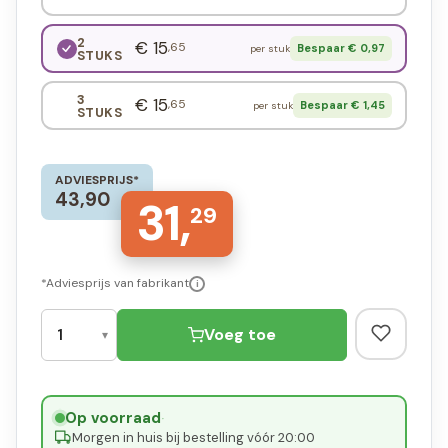
2
€ 15
,65
Bespaar € 0,97
per stuk
STUKS
3
€ 15
,65
Bespaar € 1,45
per stuk
STUKS
ADVIESPRIJS*
43,90
31,
29
*Adviesprijs van fabrikant
i
Voeg toe
Op voorraad
·
Morgen in huis bij bestelling vóór 20:00