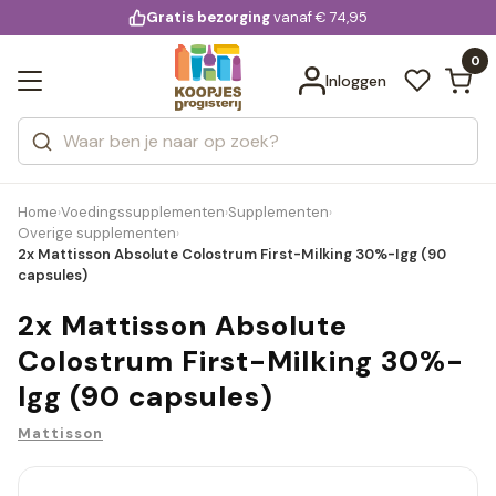
KD.
Gratis bezorging
voor 20:00 uur besteld
vanaf € 74,95
Bekijk alle resultaten
extra
Zoeken
0
Categorieën
Inloggen
Merken
Home
Voedingssupplementen
Supplementen
›
›
›
Overige supplementen
›
2x Mattisson Absolute Colostrum First-Milking 30%-Igg (90
capsules)
2x Mattisson Absolute
Colostrum First-Milking 30%-
Igg (90 capsules)
Mattisson