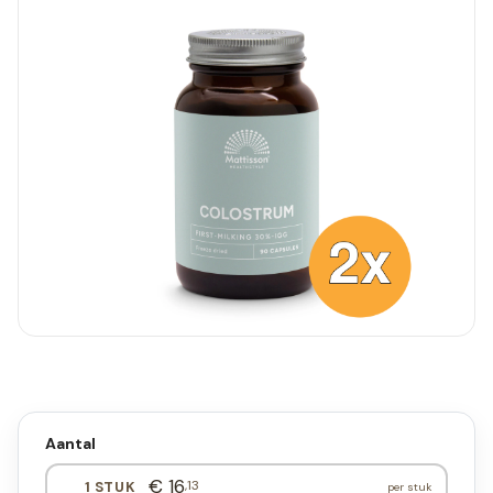
Aantal
€ 16
,13
1 STUK
per stuk