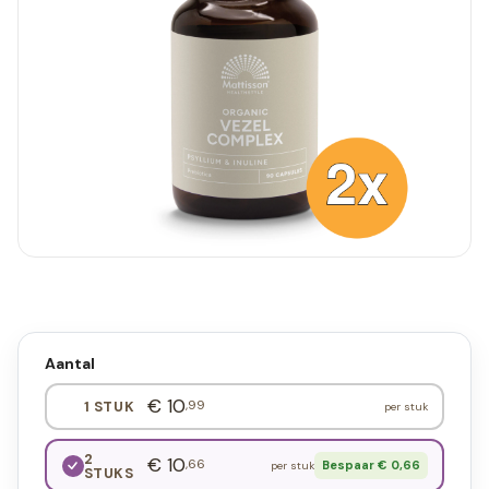
Aantal
€ 10
,99
1 STUK
per stuk
2
€ 10
,66
Bespaar € 0,66
per stuk
STUKS