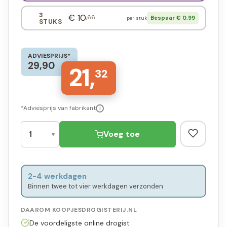
3
€ 10
,66
Bespaar € 0,99
per stuk
STUKS
ADVIESPRIJS*
29,90
21,
32
*Adviesprijs van fabrikant
i
Voeg toe
2-4 werkdagen
Binnen twee tot vier werkdagen verzonden
DAAROM KOOPJESDROGISTERIJ.NL
De voordeligste online drogist