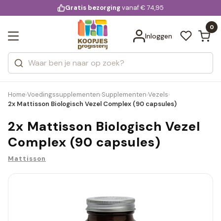
KD.
Gratis bezorging
voor 20:00 uur besteld
vanaf € 74,95
Bekijk alle resultaten
extra
Zoeken
0
Categorieën
Inloggen
Merken
Home
Voedingssupplementen
Supplementen
Vezels
›
›
›
›
2x Mattisson Biologisch Vezel Complex (90 capsules)
2x Mattisson Biologisch Vezel
Complex (90 capsules)
Mattisson