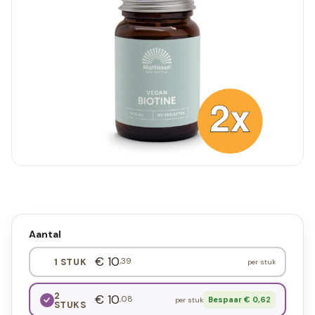
Aantal
€ 10
,39
1 STUK
per stuk
2
€ 10
,08
Bespaar € 0,62
per stuk
STUKS