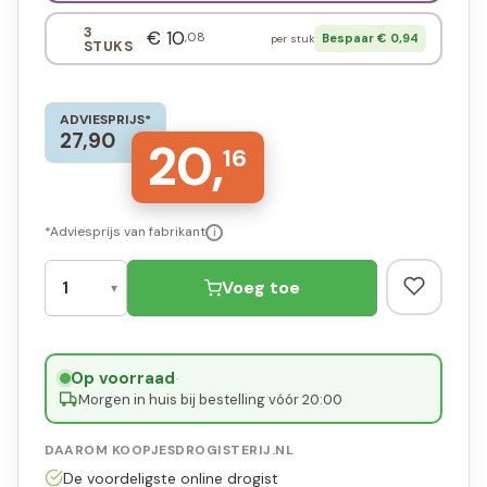
3
€ 10
,08
Bespaar € 0,94
per stuk
STUKS
ADVIESPRIJS*
27,90
20,
16
*Adviesprijs van fabrikant
i
Voeg toe
Op voorraad
·
Morgen in huis bij bestelling vóór 20:00
DAAROM KOOPJESDROGISTERIJ.NL
De voordeligste online drogist