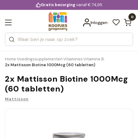
KD.
Gratis bezorging
voor 20:00 uur besteld
vanaf € 74,95
Bekijk alle resultaten
extra
Zoeken
0
Categorieën
Inloggen
Merken
Home
Voedingssupplementen
Vitamines
Vitamine B
›
›
›
›
2x Mattisson Biotine 1000Mcg (60 tabletten)
2x Mattisson Biotine 1000Mcg
(60 tabletten)
Mattisson