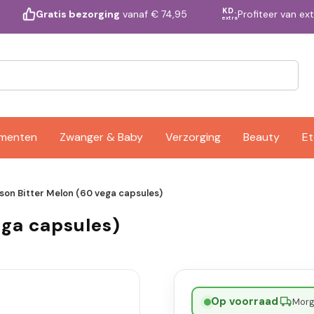
KD.
Profiteer van ex
Gratis bezorging
vanaf € 74,95
extra
ementen
Zwanger & Baby
Verzorging
Beauty
Et
son Bitter Melon (60 vega capsules)
ega capsules)
Op voorraad
·
Morge