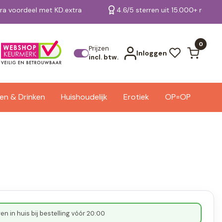
tra voordeel met KD.extra
4.6/5 sterren uit 15.000+ review
Bekijk alle resultaten
0
Prijzen
Inloggen
incl. btw.
en & Drinken
Huishoudelijk
Erotiek
OP=OP
n in huis bij bestelling vóór 20:00