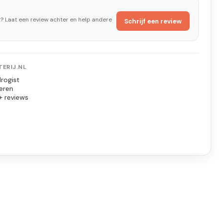
t? Laat een review achter en help andere
Schrijf een review
ERIJ.NL
rogist
eren
+ reviews