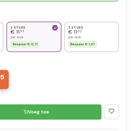
2 STUKS
3 STUKS
€ 11
€ 11
,53
,52
per stuk
per stuk
Bespaar € 0,71
Bespaar € 1,07
5
Voeg toe