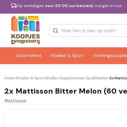
Op werkdagen
voor 20:00 uur besteld
, morgen in huis
Categorieën
Merken
Gezondheid
Afvallen & Sport
Voedingssuppl
Home
Afvallen & Sport
Afvallen
Supplementen bij afslanken
2x Mattis
›
›
›
›
2x Mattisson Bitter Melon (60 v
Mattisson