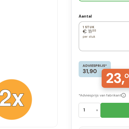
Aantal
1 STUK
€ 11
,88
per stuk
ADVIESPRIJS*
31,90
23,
0
*Adviesprijs van fabrikant
i