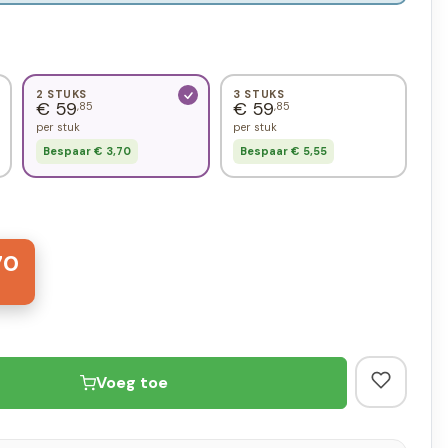
2 STUKS
3 STUKS
€ 59
€ 59
,85
,85
per stuk
per stuk
Bespaar € 3,70
Bespaar € 5,55
70
Voeg toe