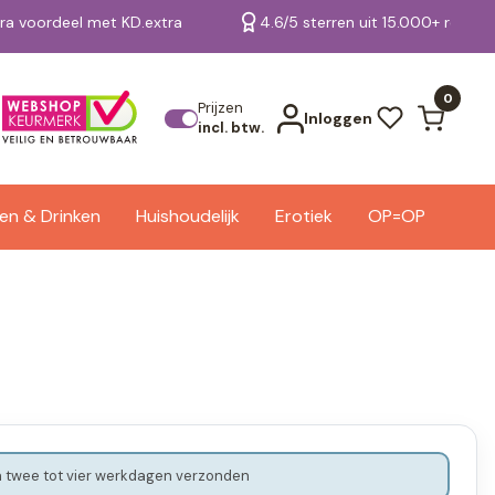
tra voordeel met KD.extra
4.6/5 sterren uit 15.000+ review
Bekijk alle resultaten
0
Prijzen
Inloggen
incl. btw.
en & Drinken
Huishoudelijk
Erotiek
OP=OP
 twee tot vier werkdagen verzonden