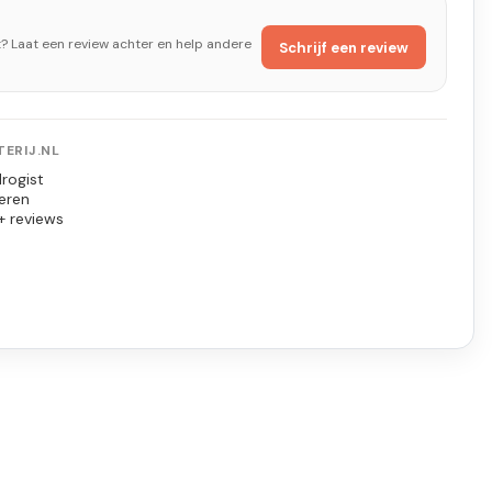
t? Laat een review achter en help andere
Schrijf een review
ERIJ.NL
rogist
eren
+ reviews