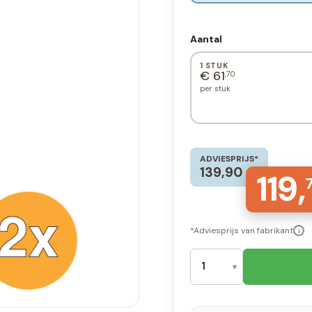
Aantal
1 STUK
€ 61
,70
per stuk
ADVIESPRIJS*
139,90
119,
*Adviesprijs van fabrikant
i