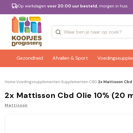
Op werkdagen
voor 20:00 uur besteld
, morgen in huis
Categorieën
Merken
Gezondheid
Afvallen & Sport
Voedingssuppl
Home
Voedingssupplementen
Supplementen
CBD
2x Mattisson Cbd 
›
›
›
›
2x Mattisson Cbd Olie 10% (20 m
Mattisson