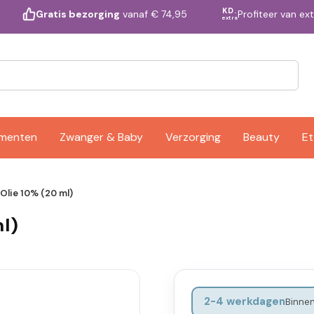
KD.
Profiteer van ex
Gratis bezorging
vanaf € 74,95
extra
ementen
Zwanger & Baby
Verzorging
Beauty
Et
Olie 10% (20 ml)
l)
2-4 werkdagen
Binnen