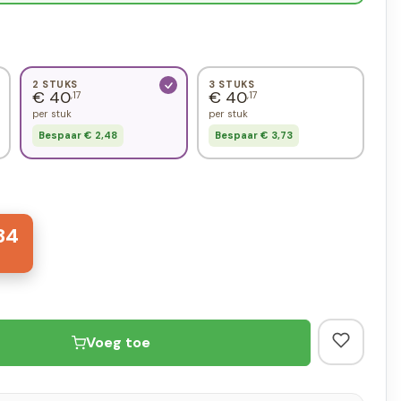
2 STUKS
3 STUKS
€ 40
€ 40
,17
,17
per stuk
per stuk
Bespaar € 2,48
Bespaar € 3,73
34
Voeg toe