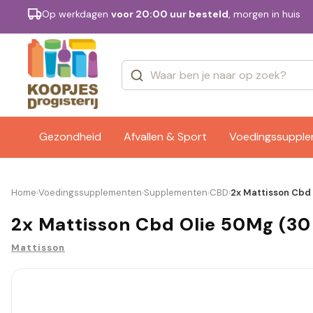
Op werkdagen
voor 20:00 uur besteld
, morgen in huis
Categorieën
Merken
Gezondheid
Afvallen & Sport
Voedingssuppl
Home
Voedingssupplementen
Supplementen
CBD
2x Mattisson Cbd 
›
›
›
›
2x Mattisson Cbd Olie 50Mg (30
Mattisson