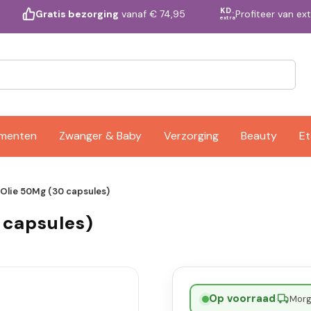
KD.
Profiteer van ex
Gratis bezorging
vanaf € 74,95
extra
ementen
Zwanger & Baby
Verzorging
Beauty
Et
Olie 50Mg (30 capsules)
 capsules)
Op voorraad
·
Morge