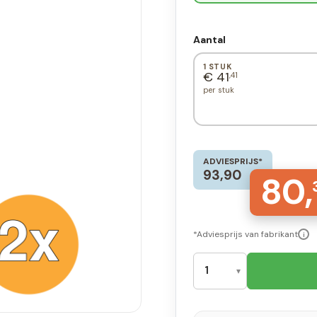
Aantal
1 STUK
€ 41
,41
per stuk
ADVIESPRIJS*
93,90
80,
*Adviesprijs van fabrikant
i