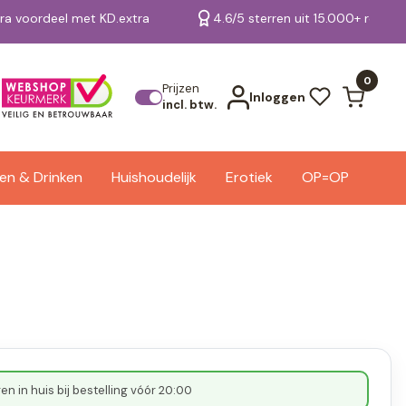
tra voordeel met KD.extra
4.6/5 sterren uit 15.000+ review
Bekijk alle resultaten
0
Prijzen
Inloggen
incl. btw.
en & Drinken
Huishoudelijk
Erotiek
OP=OP
n in huis bij bestelling vóór 20:00