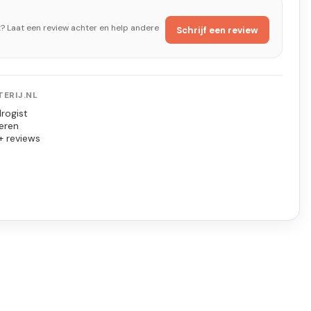
t? Laat een review achter en help andere
Schrijf een review
ERIJ.NL
rogist
eren
+ reviews