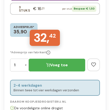
3
€ 16
,21
Bespaar € 1,50
per stuk
STUKS
ADVIESPRIJS*
35,90
32,
42
*Adviesprijs van fabrikant
i
Voeg toe
2-4 werkdagen
Binnen twee tot vier werkdagen verzonden
DAAROM KOOPJESDROGISTERIJ.NL
De voordeligste online drogist