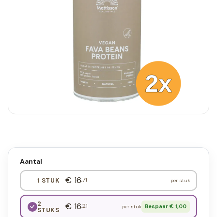
Aantal
€ 16
,71
1 STUK
per stuk
2
€ 16
,21
Bespaar € 1,00
per stuk
STUKS