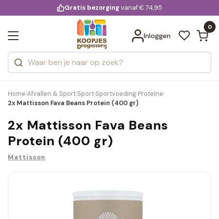
KD.
Gratis bezorging
voor 20:00 uur besteld
vanaf € 74,95
Bekijk alle resultaten
extra
Zoeken
0
Categorieën
Inloggen
Merken
Home
Afvallen & Sport
Sport
Sportvoeding
Proteïne
›
›
›
›
›
2x Mattisson Fava Beans Protein (400 gr)
2x Mattisson Fava Beans
Protein (400 gr)
Mattisson