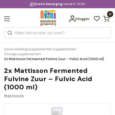
KD.
Gratis bezorging
voor 20:00 uur besteld
vanaf € 74,95
Bekijk alle resultaten
extra
Zoeken
0
Categorieën
Inloggen
Merken
Home
Voedingssupplementen
Supplementen
›
›
›
Overige supplementen
›
2x Mattisson Fermented Fulvine Zuur – Fulvic Acid (1000 ml)
2x Mattisson Fermented
Fulvine Zuur – Fulvic Acid
(1000 ml)
Mattisson