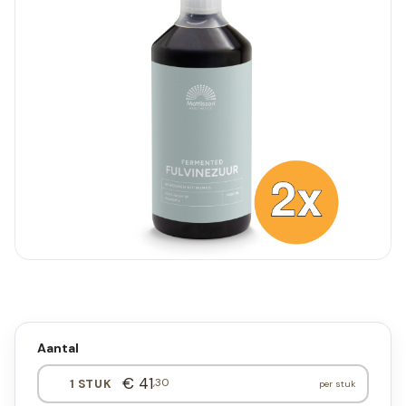
Aantal
€ 41
,30
1 STUK
per stuk