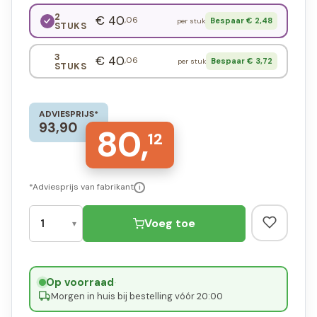
2
€ 40
,06
Bespaar € 2,48
per stuk
STUKS
3
€ 40
,06
Bespaar € 3,72
per stuk
STUKS
ADVIESPRIJS*
93,90
80,
12
*Adviesprijs van fabrikant
i
Voeg toe
Op voorraad
·
Morgen in huis bij bestelling vóór 20:00