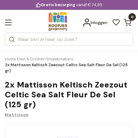
KD.
Gratis bezorging
voor 20:00 uur besteld
vanaf € 74,95
Bekijk alle resultaten
extra
Zoeken
0
Categorieën
Inloggen
Merken
Home
Eten & Drinken
Smaakmakers
›
›
›
2x Mattisson Keltisch Zeezout Celtic Sea Salt Fleur De Sel (125
gr)
2x Mattisson Keltisch Zeezout
Celtic Sea Salt Fleur De Sel
(125 gr)
Mattisson