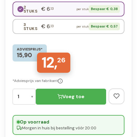
2
€ 6
,13
Bespaar € 0,38
per stuk
STUKS
3
€ 6
,13
Bespaar € 0,57
per stuk
STUKS
ADVIESPRIJS*
15,90
12,
26
*Adviesprijs van fabrikant
i
Voeg toe
Op voorraad
·
Morgen in huis bij bestelling vóór 20:00