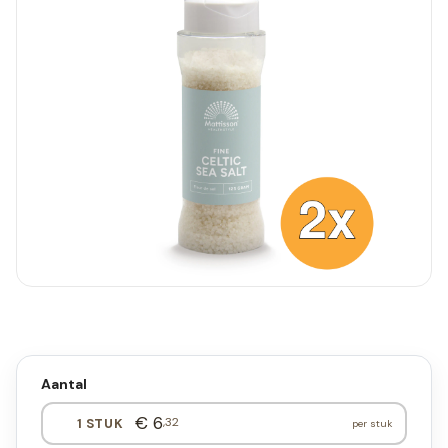
Aantal
€ 6
,32
1 STUK
per stuk