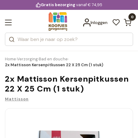
KD.
Gratis bezorging
voor 20:00 uur besteld
vanaf € 74,95
Bekijk alle resultaten
extra
Zoeken
0
Categorieën
Inloggen
Merken
Home
Verzorging
Bad en douche
›
›
›
2x Mattisson Kersenpitkussen 22 X 25 Cm (1 stuk)
2x Mattisson Kersenpitkussen
22 X 25 Cm (1 stuk)
Mattisson