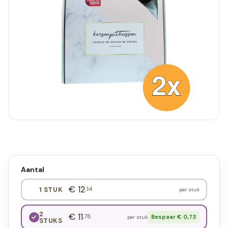
Aantal
€ 12
,14
1 STUK
per stuk
2
€ 11
,78
Bespaar € 0,73
per stuk
STUKS