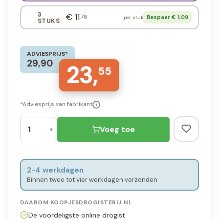
3
€ 11
,78
Bespaar € 1,09
per stuk
STUKS
ADVIESPRIJS*
29,90
23,
55
*Adviesprijs van fabrikant
i
Voeg toe
2-4 werkdagen
Binnen twee tot vier werkdagen verzonden
DAAROM KOOPJESDROGISTERIJ.NL
De voordeligste online drogist