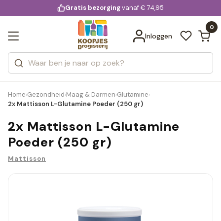
KD.
Gratis bezorging
voor 20:00 uur besteld
vanaf € 74,95
Bekijk alle resultaten
extra
Zoeken
0
Categorieën
Inloggen
Merken
Home
Gezondheid
Maag & Darmen
Glutamine
›
›
›
›
2x Mattisson L-Glutamine Poeder (250 gr)
2x Mattisson L-Glutamine
Poeder (250 gr)
Mattisson