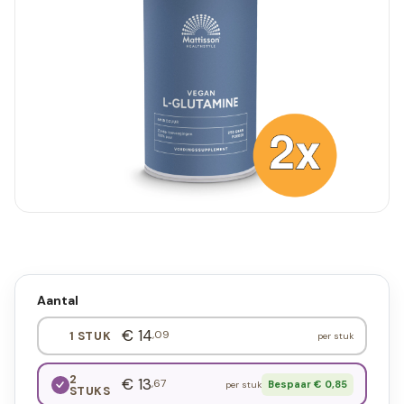
Aantal
€ 14
,09
1 STUK
per stuk
2
€ 13
,67
Bespaar € 0,85
per stuk
STUKS