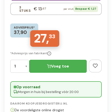
3
€ 13
,67
Bespaar € 1,27
per stuk
STUKS
ADVIESPRIJS*
37,90
27,
33
*Adviesprijs van fabrikant
i
Voeg toe
Op voorraad
·
Morgen in huis bij bestelling vóór 20:00
DAAROM KOOPJESDROGISTERIJ.NL
De voordeligste online drogist