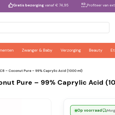
KD.
Profiteer van ex
Gratis bezorging
vanaf € 74,95
extra
ementen
Zwanger & Baby
Verzorging
Beauty
Et
C8 – Coconut Pure – 99% Caprylic Acid (1000 ml)
onut Pure – 99% Caprylic Acid (1
Op voorraad
·
Morge