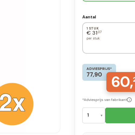
Aantal
1 STUK
€ 31
,07
per stuk
ADVIESPRIJS*
77,90
60,
*Adviesprijs van fabrikant
i