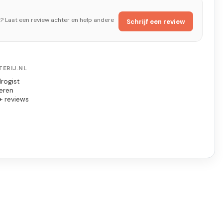
t? Laat een review achter en help andere
Schrijf een review
ERIJ.NL
rogist
eren
+ reviews