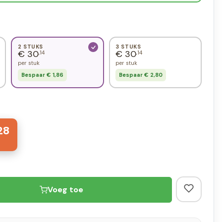
2 STUKS
3 STUKS
€ 30
€ 30
,14
,14
per stuk
per stuk
Bespaar € 1,86
Bespaar € 2,80
28
Voeg toe