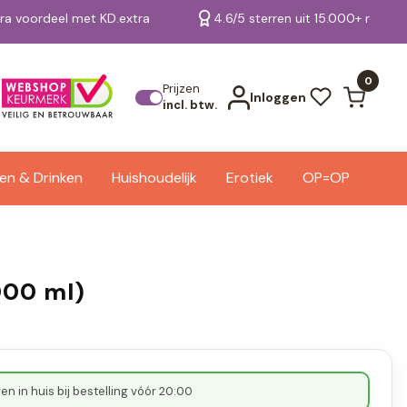
tra voordeel met KD.extra
4.6/5 sterren uit 15.000+ review
Bekijk alle resultaten
0
Prijzen
Inloggen
incl. btw.
en & Drinken
Huishoudelijk
Erotiek
OP=OP
000 ml)
n in huis bij bestelling vóór 20:00