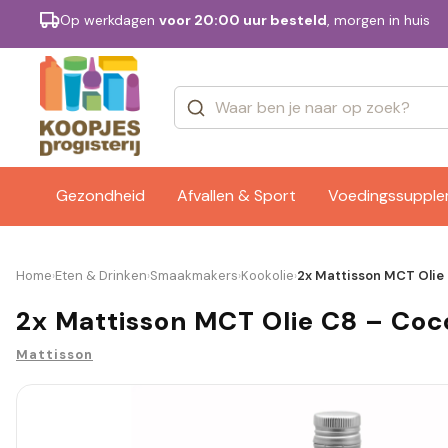
Op werkdagen
voor 20:00 uur besteld
, morgen in huis
Categorieën
Merken
Gezondheid
Afvallen & Sport
Voedingssuppl
Home
Eten & Drinken
Smaakmakers
Kookolie
2x Mattisson MCT Olie 
›
›
›
›
2x Mattisson MCT Olie C8 – Coc
Mattisson