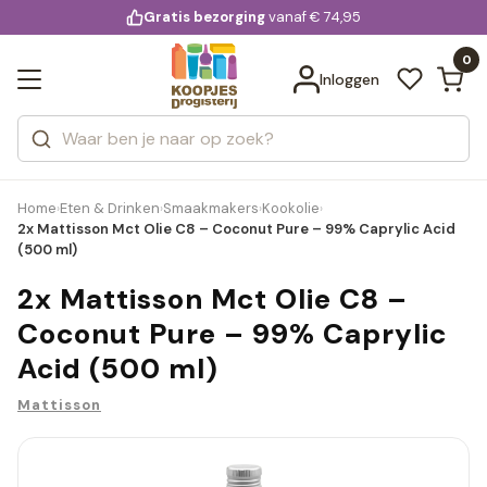
KD.
Gratis bezorging
voor 20:00 uur besteld
vanaf € 74,95
Bekijk alle resultaten
extra
Zoeken
0
Categorieën
Inloggen
Merken
Home
Eten & Drinken
Smaakmakers
Kookolie
›
›
›
›
2x Mattisson Mct Olie C8 – Coconut Pure – 99% Caprylic Acid
(500 ml)
2x Mattisson Mct Olie C8 –
Coconut Pure – 99% Caprylic
Acid (500 ml)
Mattisson