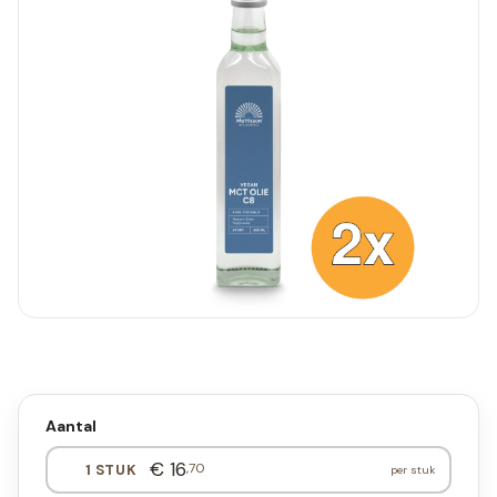
Aantal
€ 16
,70
1 STUK
per stuk