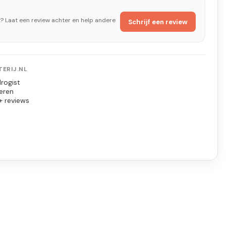
t? Laat een review achter en help andere
Schrijf een review
ERIJ.NL
rogist
eren
+ reviews