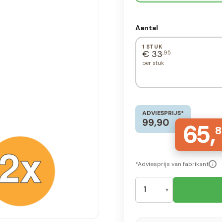
Aantal
1 STUK
€ 33
,95
per stuk
ADVIESPRIJS*
99,90
65,
8
*Adviesprijs van fabrikant
i