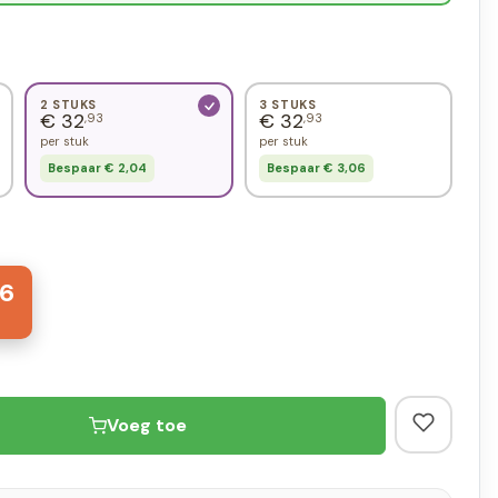
2 STUKS
3 STUKS
€ 32
€ 32
,93
,93
per stuk
per stuk
Bespaar € 2,04
Bespaar € 3,06
6
Voeg toe