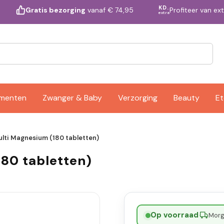
KD.
Profiteer van ex
Gratis bezorging
vanaf € 74,95
extra
ementen
Zwanger & Baby
Verzorging
Beauty
Et
ulti Magnesium (180 tabletten)
180 tabletten)
Op voorraad
·
Morge