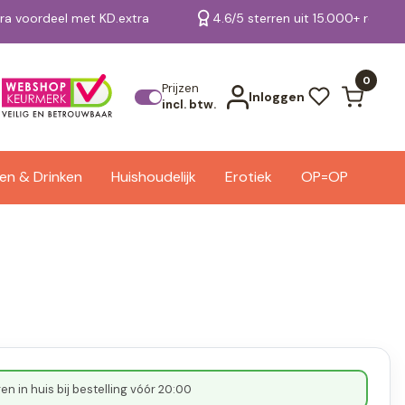
tra voordeel met KD.extra
4.6/5 sterren uit 15.000+ review
Bekijk alle resultaten
0
Prijzen
Inloggen
incl. btw.
en & Drinken
Huishoudelijk
Erotiek
OP=OP
n in huis bij bestelling vóór 20:00