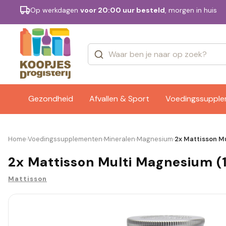
Op werkdagen
voor 20:00 uur besteld
, morgen in huis
Categorieën
Merken
Gezondheid
Afvallen & Sport
Voedingssuppl
Home
Voedingssupplementen
Mineralen
Magnesium
2x Mattisson M
›
›
›
›
2x Mattisson Multi Magnesium (
Mattisson