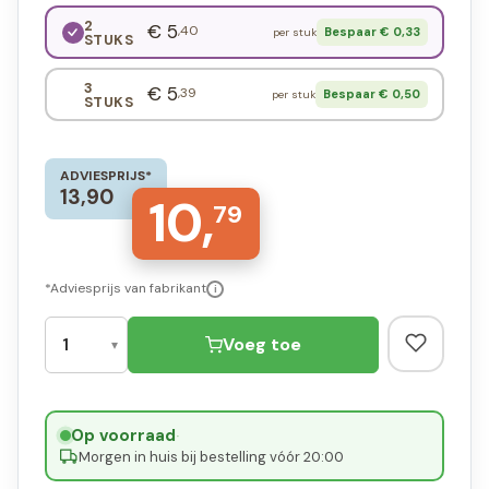
2
€ 5
,40
Bespaar € 0,33
per stuk
STUKS
3
€ 5
,39
Bespaar € 0,50
per stuk
STUKS
ADVIESPRIJS*
13,90
10,
79
*Adviesprijs van fabrikant
i
Voeg toe
Op voorraad
·
Morgen in huis bij bestelling vóór 20:00