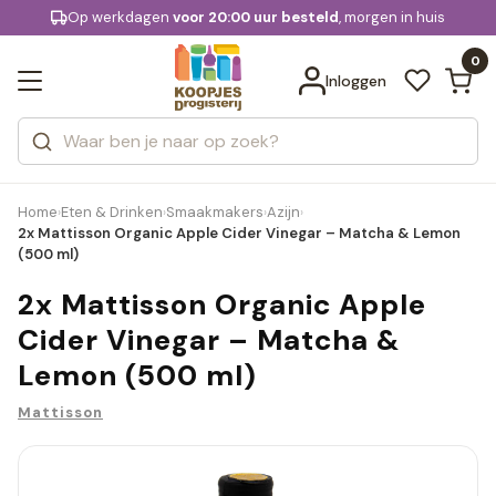
KD.
Gratis bezorging
voor 20:00 uur besteld
vanaf € 74,95
Bekijk alle resultaten
extra
Zoeken
0
Categorieën
Inloggen
Merken
Home
Eten & Drinken
Smaakmakers
Azijn
›
›
›
›
2x Mattisson Organic Apple Cider Vinegar – Matcha & Lemon
(500 ml)
2x Mattisson Organic Apple
Cider Vinegar – Matcha &
Lemon (500 ml)
Mattisson