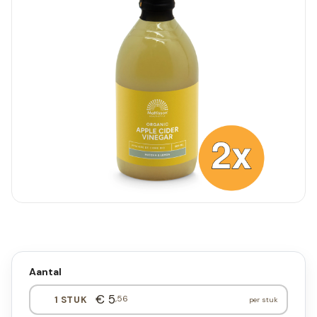
Aantal
€ 5
,56
1 STUK
per stuk