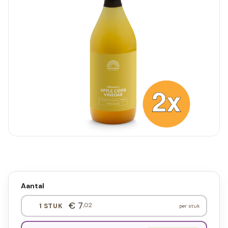
Aantal
€ 7
,02
1 STUK
per stuk