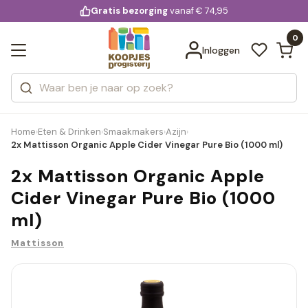
KD.
Gratis bezorging
voor 20:00 uur besteld
vanaf € 74,95
Bekijk alle resultaten
extra
Zoeken
0
Categorieën
Inloggen
Merken
Home
Eten & Drinken
Smaakmakers
Azijn
›
›
›
›
2x Mattisson Organic Apple Cider Vinegar Pure Bio (1000 ml)
2x Mattisson Organic Apple
Cider Vinegar Pure Bio (1000
ml)
Mattisson