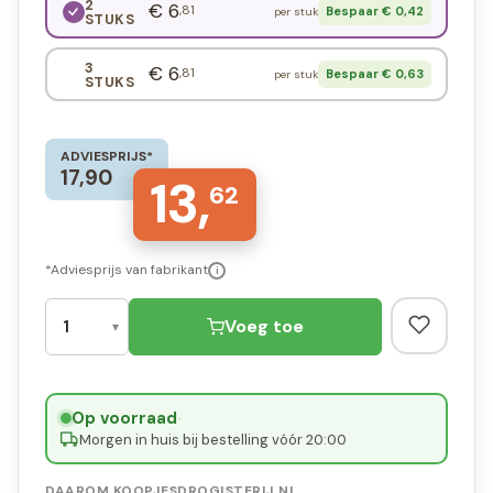
2
€ 6
,81
Bespaar € 0,42
per stuk
STUKS
3
€ 6
,81
Bespaar € 0,63
per stuk
STUKS
ADVIESPRIJS*
17,90
13,
62
*Adviesprijs van fabrikant
i
Voeg toe
Op voorraad
·
Morgen in huis bij bestelling vóór 20:00
DAAROM KOOPJESDROGISTERIJ.NL