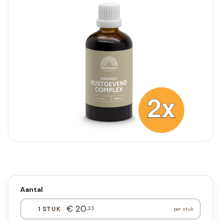
Aantal
€ 20
,33
1 STUK
per stuk