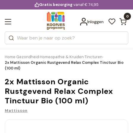
KD.
Gratis bezorging
voor 20:00 uur besteld
vanaf € 74,95
Bekijk alle resultaten
extra
Zoeken
0
Categorieën
Inloggen
Merken
Home
Gezondheid
Homeopathie & Kruiden
Tincturen
›
›
›
›
2x Mattisson Organic Rustgevend Relax Complex Tinctuur Bio
(100 ml)
2x Mattisson Organic
Rustgevend Relax Complex
Tinctuur Bio (100 ml)
Mattisson