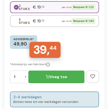
2
€ 19
,72
Bespaar € 1,22
per stuk
STUKS
3
€ 19
,72
Bespaar € 1,83
per stuk
STUKS
ADVIESPRIJS*
49,90
39,
44
*Adviesprijs van fabrikant
i
Voeg toe
2-4 werkdagen
Binnen twee tot vier werkdagen verzonden