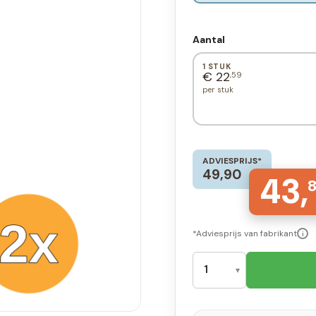
Aantal
1 STUK
€ 22
,59
per stuk
ADVIESPRIJS*
49,90
43,
*Adviesprijs van fabrikant
i