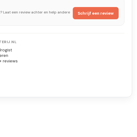
t? Laat een review achter en help andere
Schrijf een review
ERIJ.NL
rogist
eren
+ reviews