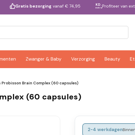
KD.
Profiteer van ex
Gratis bezorging
vanaf € 74,95
extra
ementen
Zwanger & Baby
Verzorging
Beauty
Et
n Probisson Brain Complex (60 capsules)
omplex (60 capsules)
2-4 werkdagen
Binnen