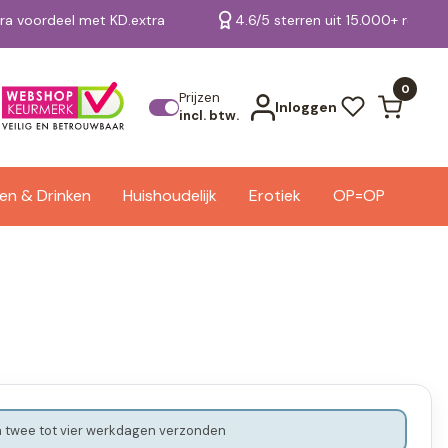
tra voordeel met KD.extra
4.6/5 sterren uit 15.000+ review
Bekijk alle resultaten
0
Prijzen
Inloggen
incl. btw.
en & Drinken
Huishoudelijk
Erotiek
OP=OP
 twee tot vier werkdagen verzonden