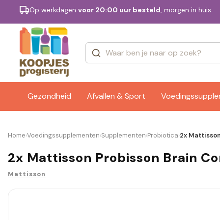
Op werkdagen
voor 20:00 uur besteld
, morgen in huis
Categorieën
Merken
Gezondheid
Afvallen & Sport
Voedingssuppl
Home
Voedingssupplementen
Supplementen
Probiotica
2x Mattisso
›
›
›
›
2x Mattisson Probisson Brain C
Mattisson