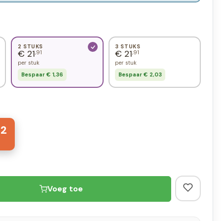
2 STUKS
3 STUKS
€ 21
€ 21
,91
,91
per stuk
per stuk
Bespaar € 1,36
Bespaar € 2,03
82
Voeg toe