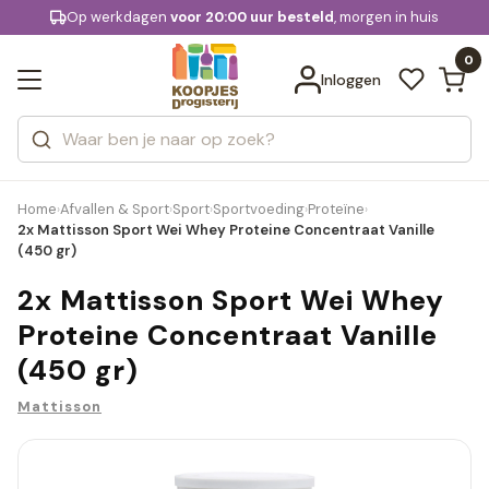
KD.
Op werkdagen
Gratis bezorging
voor 20:00 uur besteld
, morgen in huis
Bekijk alle resultaten
extra
Zoeken
0
Categorieën
Inloggen
Merken
Home
Afvallen & Sport
Sport
Sportvoeding
Proteïne
›
›
›
›
›
2x Mattisson Sport Wei Whey Proteine Concentraat Vanille
(450 gr)
2x Mattisson Sport Wei Whey
Proteine Concentraat Vanille
(450 gr)
Mattisson