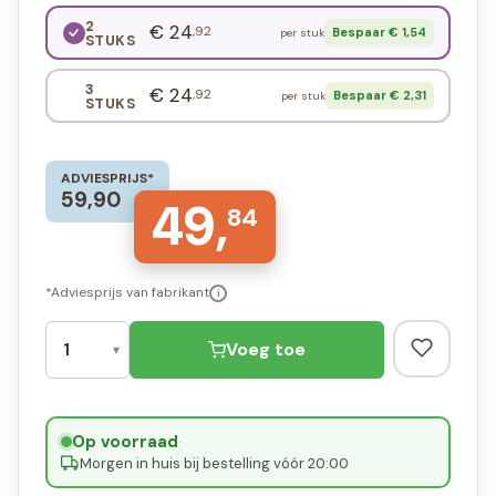
2
€ 24
,92
Bespaar € 1,54
per stuk
STUKS
3
€ 24
,92
Bespaar € 2,31
per stuk
STUKS
ADVIESPRIJS*
59,90
49,
84
*Adviesprijs van fabrikant
i
Voeg toe
Op voorraad
·
Morgen in huis bij bestelling vóór 20:00