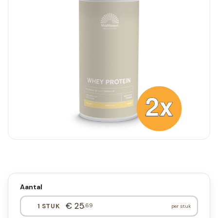
Aantal
€ 25
,69
1 STUK
per stuk