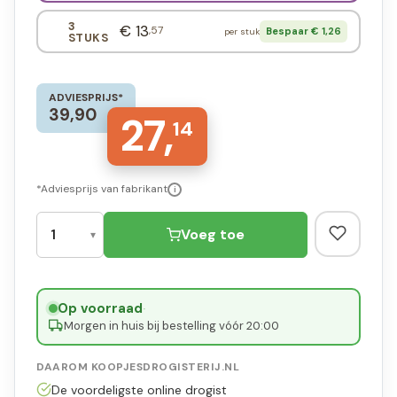
3
€ 13
,57
Bespaar € 1,26
per stuk
STUKS
ADVIESPRIJS*
39,90
27,
14
*Adviesprijs van fabrikant
i
Voeg toe
Op voorraad
·
Morgen in huis bij bestelling vóór 20:00
DAAROM KOOPJESDROGISTERIJ.NL
De voordeligste online drogist