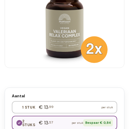
Aantal
€ 13
,99
1 STUK
per stuk
2
€ 13
,57
Bespaar € 0,84
per stuk
STUKS