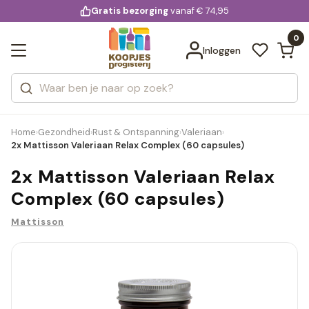
KD.
Gratis bezorging
voor 20:00 uur besteld
vanaf € 74,95
Bekijk alle resultaten
extra
Zoeken
0
Categorieën
Inloggen
Merken
Home
Gezondheid
Rust & Ontspanning
Valeriaan
›
›
›
›
2x Mattisson Valeriaan Relax Complex (60 capsules)
2x Mattisson Valeriaan Relax
Complex (60 capsules)
Mattisson