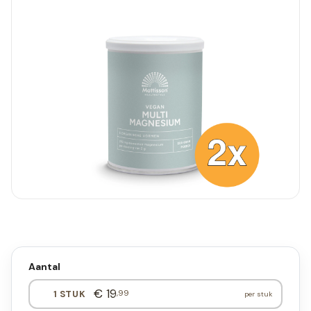
Aantal
€ 19
,99
1 STUK
per stuk