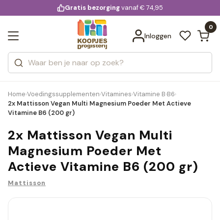
KD.
Gratis bezorging
voor 20:00 uur besteld
vanaf € 74,95
Bekijk alle resultaten
extra
Zoeken
0
Categorieën
Inloggen
Merken
Home
Voedingssupplementen
Vitamines
Vitamine B
B6
›
›
›
›
›
2x Mattisson Vegan Multi Magnesium Poeder Met Actieve
Vitamine B6 (200 gr)
2x Mattisson Vegan Multi
Magnesium Poeder Met
Actieve Vitamine B6 (200 gr)
Mattisson