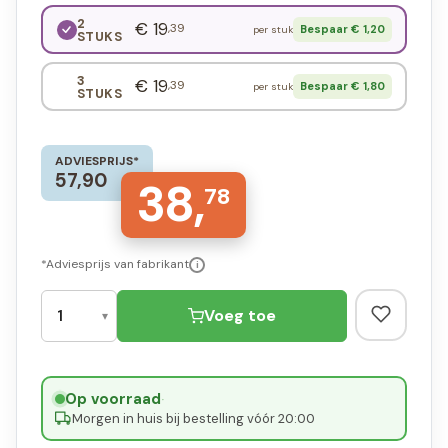
2
€ 19
,39
Bespaar € 1,20
per stuk
STUKS
3
€ 19
,39
Bespaar € 1,80
per stuk
STUKS
ADVIESPRIJS*
57,90
38,
78
*Adviesprijs van fabrikant
i
Voeg toe
Op voorraad
·
Morgen in huis bij bestelling vóór 20:00