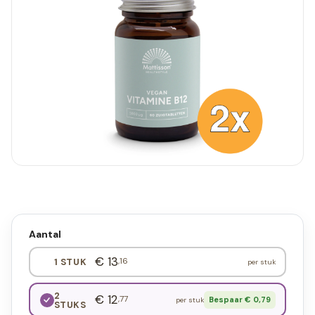
Aantal
€ 13
,16
1 STUK
per stuk
2
€ 12
,77
Bespaar € 0,79
per stuk
STUKS