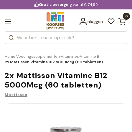
KD.
Gratis bezorging
voor 20:00 uur besteld
vanaf € 74,95
Bekijk alle resultaten
extra
Zoeken
0
Categorieën
Inloggen
Merken
Home
Voedingssupplementen
Vitamines
Vitamine B
›
›
›
›
2x Mattisson Vitamine B12 5000Mcg (60 tabletten)
2x Mattisson Vitamine B12
5000Mcg (60 tabletten)
Mattisson