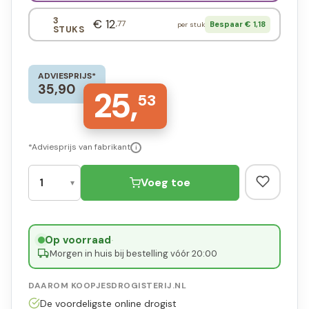
3
€ 12
,77
Bespaar € 1,18
per stuk
STUKS
ADVIESPRIJS*
35,90
25,
53
*Adviesprijs van fabrikant
i
Voeg toe
Op voorraad
·
Morgen in huis bij bestelling vóór 20:00
DAAROM KOOPJESDROGISTERIJ.NL
De voordeligste online drogist