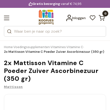
KD.
Gratis bezorging
voor 20:00 uur besteld
vanaf € 74,95
Bekijk alle resultaten
extra
Zoeken
0
Categorieën
Inloggen
Merken
Home
Voedingssupplementen
Vitamines
Vitamine C
›
›
›
›
2x Mattisson Vitamine C Poeder Zuiver Ascorbinezuur (350 gr)
2x Mattisson Vitamine C
Poeder Zuiver Ascorbinezuur
(350 gr)
Mattisson