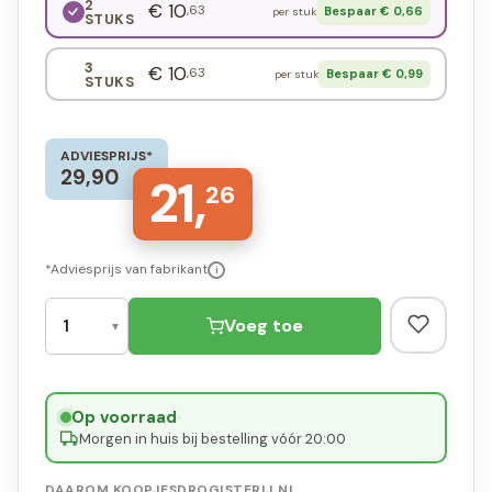
2
€ 10
,63
Bespaar € 0,66
per stuk
STUKS
3
€ 10
,63
Bespaar € 0,99
per stuk
STUKS
ADVIESPRIJS*
29,90
21,
26
*Adviesprijs van fabrikant
i
Voeg toe
Op voorraad
·
Morgen in huis bij bestelling vóór 20:00
DAAROM KOOPJESDROGISTERIJ.NL