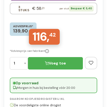
3
€ 58
,21
Bespaar € 5,40
per stuk
STUKS
ADVIESPRIJS*
139,90
116,
42
*Adviesprijs van fabrikant
i
Voeg toe
Op voorraad
·
Morgen in huis bij bestelling vóór 20:00
DAAROM KOOPJESDROGISTERIJ.NL
De voordeligste online drogist