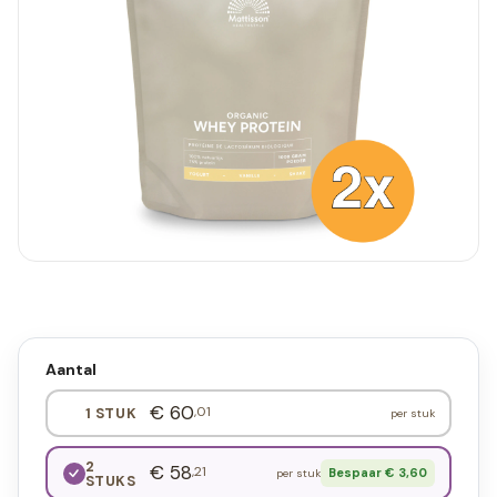
Aantal
€ 60
,01
1 STUK
per stuk
2
€ 58
,21
Bespaar € 3,60
per stuk
STUKS