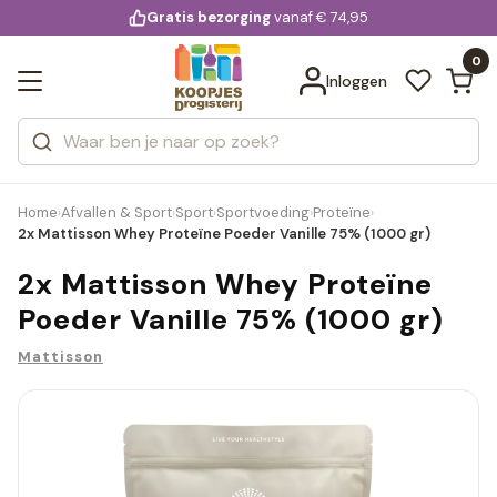
KD.
Gratis bezorging
voor 20:00 uur besteld
vanaf € 74,95
Bekijk alle resultaten
extra
Zoeken
0
Categorieën
Inloggen
Merken
Home
Afvallen & Sport
Sport
Sportvoeding
Proteïne
›
›
›
›
›
2x Mattisson Whey Proteïne Poeder Vanille 75% (1000 gr)
2x Mattisson Whey Proteïne
Poeder Vanille 75% (1000 gr)
Mattisson