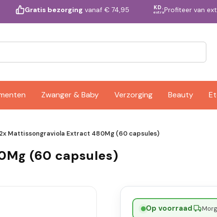
KD.
Profiteer van ex
Gratis bezorging
vanaf € 74,95
extra
ementen
Zwanger & Baby
Verzorging
Beauty
Et
2x Mattissongraviola Extract 480Mg (60 capsules)
80Mg (60 capsules)
Op voorraad
·
Morge