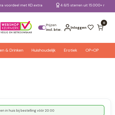
tra voordeel met KD.extra
4.6/5 sterren uit 15.000+ review
Bekijk alle resultaten
0
Prijzen
Inloggen
incl. btw.
en & Drinken
Huishoudelijk
Erotiek
OP=OP
n in huis bij bestelling vóór 20:00