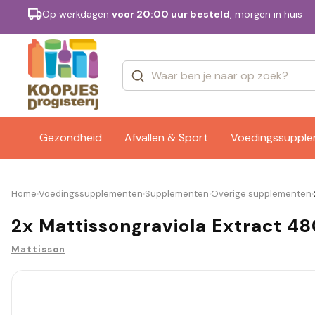
Op werkdagen
voor 20:00 uur besteld
, morgen in huis
Categorieën
Merken
Gezondheid
Afvallen & Sport
Voedingssuppl
Home
Voedingssupplementen
Supplementen
Overige supplementen
›
›
›
›
2x Mattissongraviola Extract 4
Mattisson