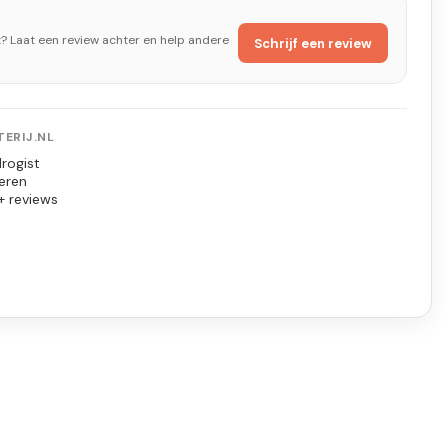
t? Laat een review achter en help andere
Schrijf een review
ERIJ.NL
rogist
eren
+ reviews