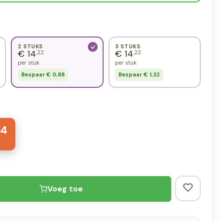
2 STUKS
3 STUKS
€ 14
€ 14
,22
,22
per stuk
per stuk
Bespaar € 0,88
Bespaar € 1,32
4
Voeg toe