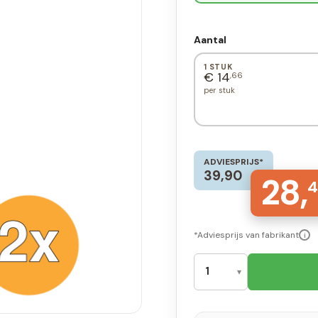
Aantal
1 STUK
€ 14
,66
per stuk
ADVIESPRIJS*
39,90
28,
4
*Adviesprijs van fabrikant
i