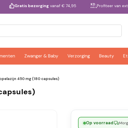
KD.
Profiteer van ex
Gratis bezorging
vanaf € 74,95
extra
ementen
Zwanger & Baby
Verzorging
Beauty
Et
ppelazijn 450 mg (180 capsules)
capsules)
Op voorraad
·
Morge