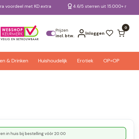
tra voordeel met KD.extra
4.6/5 sterren uit 15.000+ review
Bekijk alle resultaten
0
Prijzen
Inloggen
incl. btw.
en & Drinken
Huishoudelijk
Erotiek
OP=OP
n in huis bij bestelling vóór 20:00