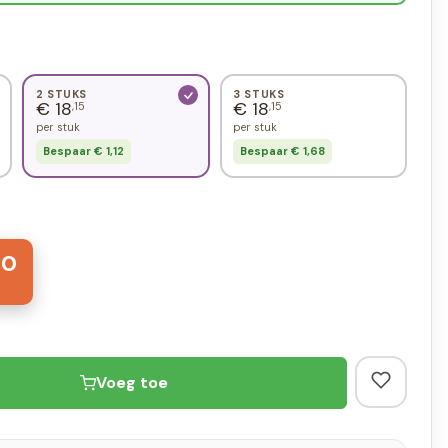
2 STUKS
3 STUKS
€ 18
€ 18
,15
,15
per stuk
per stuk
Bespaar € 1,12
Bespaar € 1,68
30
Voeg toe