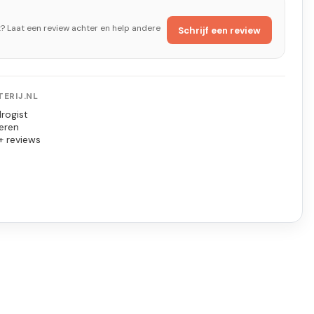
t? Laat een review achter en help andere
Schrijf een review
ERIJ.NL
rogist
eren
+ reviews