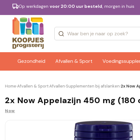
Op werkdagen
voor 20:00 uur besteld
, morgen in huis
Categorieën
Merken
Gezondheid
Afvallen & Sport
Voedingssuppl
Home
Afvallen & Sport
Afvallen
Supplementen bij afslanken
2x Now A
›
›
›
›
2x Now Appelazijn 450 mg (180 
Now