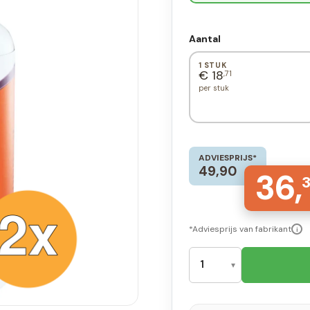
Aantal
1 STUK
€ 18
,71
per stuk
ADVIESPRIJS*
49,90
36,
*Adviesprijs van fabrikant
i