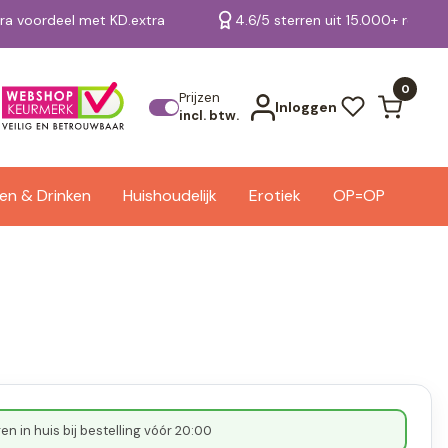
tra voordeel met KD.extra
4.6/5 sterren uit 15.000+ review
Bekijk alle resultaten
0
Prijzen
Inloggen
incl. btw.
en & Drinken
Huishoudelijk
Erotiek
OP=OP
n in huis bij bestelling vóór 20:00