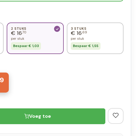
2 STUKS
3 STUKS
€ 16
€ 16
,70
,69
per stuk
per stuk
Bespaar € 1,03
Bespaar € 1,55
9
Voeg toe