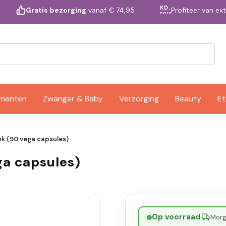
KD.
Profiteer van ex
Gratis bezorging
vanaf € 74,95
extra
ementen
Zwanger & Baby
Verzorging
Beauty
Et
k (90 vega capsules)
ga capsules)
Op voorraad
·
Morge