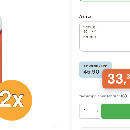
Aantal
1 STUK
€ 17
,21
per stuk
ADVIESPRIJS*
45,90
33,
3
*Adviesprijs van fabrikant
i