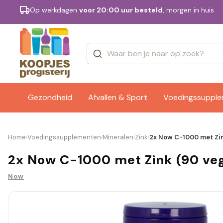
Op werkdagen
voor 20:00 uur besteld
, morgen in huis
Categorieën
Merken
Gezondheid
Afvallen & Sport
Voedingssuppl
Home
Voedingssupplementen
Mineralen
Zink
2x Now C-1000 met Zin
›
›
›
›
2x Now C-1000 met Zink (90 ve
Now