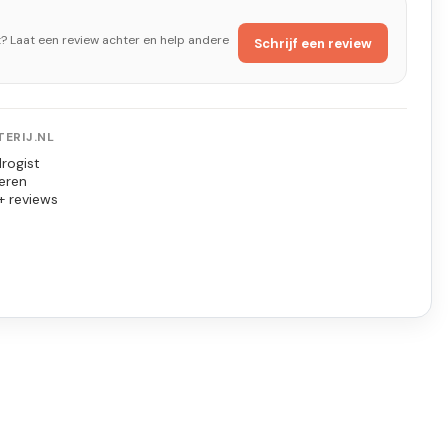
t? Laat een review achter en help andere
Schrijf een review
ERIJ.NL
rogist
eren
+ reviews