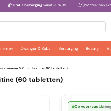
KD.
Profiteer van ex
Gratis bezorging
vanaf € 74,95
extra
ementen
Zwanger & Baby
Verzorging
Beauty
Et
ucosamine & Chondroitine (60 tabletten)
ine (60 tabletten)
Op voorraad
·
Morge