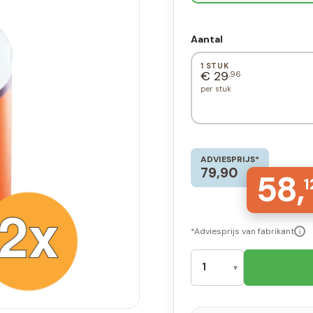
Aantal
1 STUK
€ 29
,96
per stuk
ADVIESPRIJS*
79,90
58,
1
*Adviesprijs van fabrikant
i