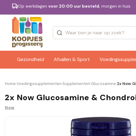
Op werkdagen
voor 20:00 uur besteld
, morgen in huis
Categorieën
Merken
Gezondheid
Afvallen & Sport
Voedingssuppl
Home
Voedingssupplementen
Supplementen
Glucosamine
2x Now Gl
›
›
›
›
2x Now Glucosamine & Chondroit
Now