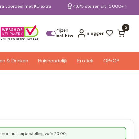
tra voordeel met KD.extra
4.6/5 sterren uit 15.000+ review
Bekijk alle resultaten
0
Prijzen
Inloggen
incl. btw.
en & Drinken
Huishoudelijk
Erotiek
OP=OP
n in huis bij bestelling vóór 20:00