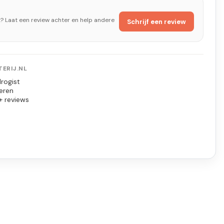
t? Laat een review achter en help andere
Schrijf een review
ERIJ.NL
rogist
eren
+ reviews