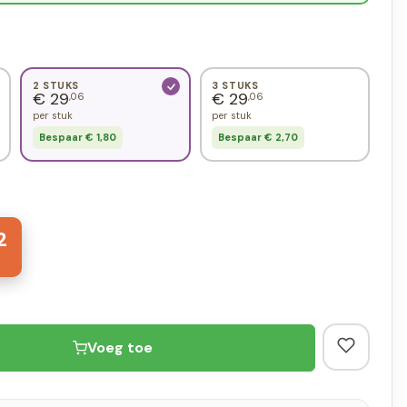
2 STUKS
3 STUKS
€ 29
€ 29
,06
,06
per stuk
per stuk
Bespaar € 1,80
Bespaar € 2,70
2
Voeg toe