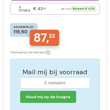
3
€ 43
,61
Bespaar € 4,05
per stuk
STUKS
ADVIESPRIJS*
119,90
87,
22
*Adviesprijs van fabrikant
i
Mail mij bij voorraad
Houd mij op de hoogte