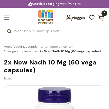
KD.
Gratis bezorging
voor 20:00 uur besteld
vanaf € 74,95
Bekijk alle resultaten
extra
Zoeken
0
Categorieën
Inloggen
Merken
Home
Voedingssupplementen
Supplementen
›
›
›
Overige supplementen
2x Now Nadh 10 Mg (60 vega capsules)
›
2x Now Nadh 10 Mg (60 vega
capsules)
Now