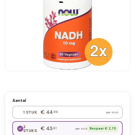
Aantal
€ 44
,96
1 STUK
per stuk
2
€ 43
,61
Bespaar € 2,70
per stuk
STUKS