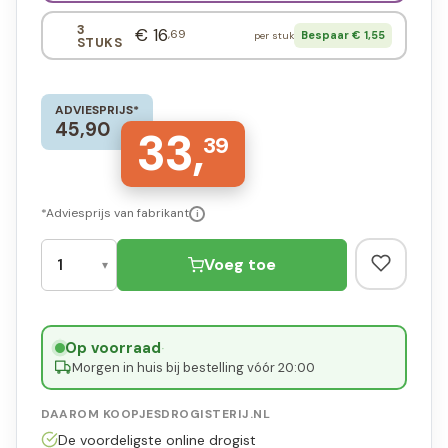
3
€ 16
,69
Bespaar € 1,55
per stuk
STUKS
ADVIESPRIJS*
45,90
33,
39
*Adviesprijs van fabrikant
i
Voeg toe
Op voorraad
·
Morgen in huis bij bestelling vóór 20:00
DAAROM KOOPJESDROGISTERIJ.NL
De voordeligste online drogist