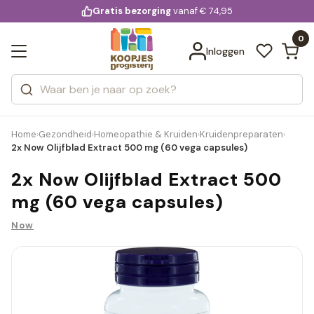
KD.
Gratis bezorging
voor 20:00 uur besteld
vanaf € 74,95
Bekijk alle resultaten
extra
Zoeken
0
Categorieën
Inloggen
Merken
Home
Gezondheid
Homeopathie & Kruiden
Kruidenpreparaten
›
›
›
›
2x Now Olijfblad Extract 500 mg (60 vega capsules)
2x Now Olijfblad Extract 500
mg (60 vega capsules)
Now