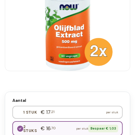
Aantal
€ 17
,21
1 STUK
per stuk
2
€ 16
,70
Bespaar € 1,03
per stuk
STUKS