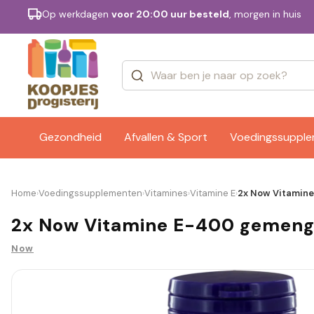
Op werkdagen
voor 20:00 uur besteld
, morgen in huis
Categorieën
Merken
Gezondheid
Afvallen & Sport
Voedingssuppl
Home
Voedingssupplementen
Vitamines
Vitamine E
2x Now Vitamine
›
›
›
›
2x Now Vitamine E-400 gemengde
Now