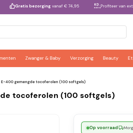
KD.
Profiteer van ex
Gratis bezorging
vanaf € 74,95
extra
ementen
Zwanger & Baby
Verzorging
Beauty
Et
 E-400 gemengde tocoferolen (100 softgels)
 tocoferolen (100 softgels)
Op voorraad
·
Morge