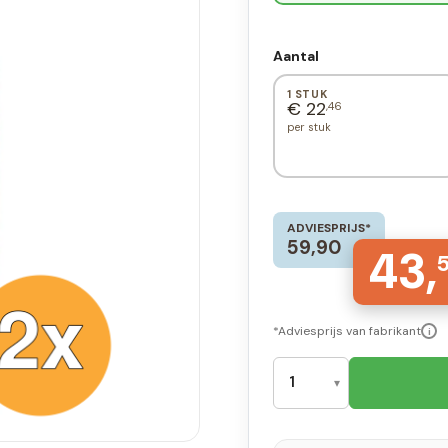
Aantal
1 STUK
€ 22
,46
per stuk
ADVIESPRIJS*
59,90
43,
*Adviesprijs van fabrikant
i