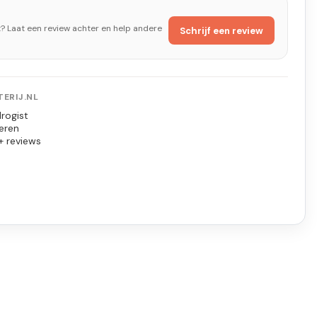
t? Laat een review achter en help andere
Schrijf een review
ERIJ.NL
rogist
eren
+ reviews