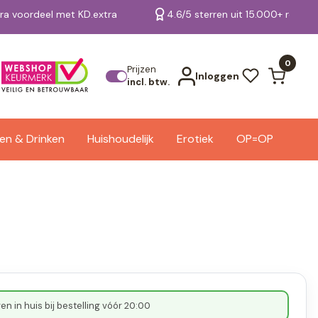
tra voordeel met KD.extra
4.6/5 sterren uit 15.000+ review
Bekijk alle resultaten
0
Prijzen
Inloggen
incl. btw.
en & Drinken
Huishoudelijk
Erotiek
OP=OP
n in huis bij bestelling vóór 20:00