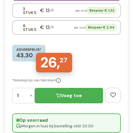
3
€ 13
,13
Bespaar € 1,22
per stuk
STUKS
6
€ 13
,13
Bespaar € 2,44
per stuk
STUKS
ADVIESPRIJS*
43,30
26,
27
*Adviesprijs van fabrikant
i
Voeg toe
Op voorraad
·
Morgen in huis bij bestelling vóór 20:00