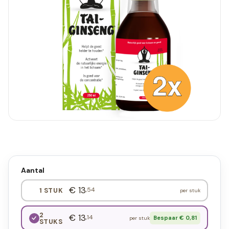
Aantal
€ 13
,54
1 STUK
per stuk
2
€ 13
,14
Bespaar € 0,81
per stuk
STUKS