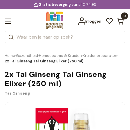
KD.
Gratis bezorging
voor 20:00 uur besteld
vanaf € 74,95
Bekijk alle resultaten
extra
Zoeken
0
Categorieën
Inloggen
Merken
Home
Gezondheid
Homeopathie & Kruiden
Kruidenpreparaten
›
›
›
›
2x Tai Ginseng Tai Ginseng Elixer (250 ml)
2x Tai Ginseng Tai Ginseng
Elixer (250 ml)
Tai Ginseng