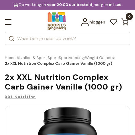
KD.
Op werkdagen
Gratis bezorging
voor 20:00 uur besteld
, morgen in huis
Bekijk alle resultaten
extra
Zoeken
0
Categorieën
Inloggen
Merken
Home
Afvallen & Sport
Sport
Sportvoeding
Weight Gainers
›
›
›
›
›
2x XXL Nutrition Complex Carb Gainer Vanille (1000 gr)
2x XXL Nutrition Complex
Carb Gainer Vanille (1000 gr)
XXL Nutrition