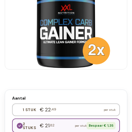
Aantal
€ 22
,49
1 STUK
per stuk
2
€ 21
,82
Bespaar € 1,35
per stuk
STUKS