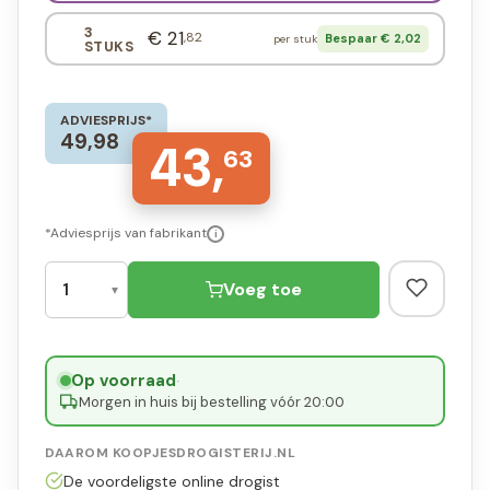
3
€ 21
,82
Bespaar € 2,02
per stuk
STUKS
ADVIESPRIJS*
49,98
43,
63
*Adviesprijs van fabrikant
i
Voeg toe
Op voorraad
·
Morgen in huis bij bestelling vóór 20:00
DAAROM KOOPJESDROGISTERIJ.NL
De voordeligste online drogist