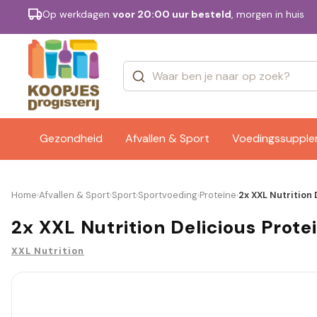
Op werkdagen
voor 20:00 uur besteld
, morgen in huis
Categorieën
Merken
Gezondheid
Afvallen & Sport
Voedingssuppl
Home
Afvallen & Sport
Sport
Sportvoeding
Proteïne
2x XXL Nutrition
›
›
›
›
›
2x XXL Nutrition Delicious Prot
XXL Nutrition