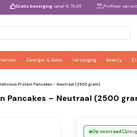
KD.
Profiteer van ex
Gratis bezorging
vanaf € 74,95
extra
ementen
Zwanger & Baby
Verzorging
Beauty
Et
 Delicious Protein Pancakes – Neutraal (2500 gram)
ein Pancakes – Neutraal (2500 gr
Op voorraad
·
Morge