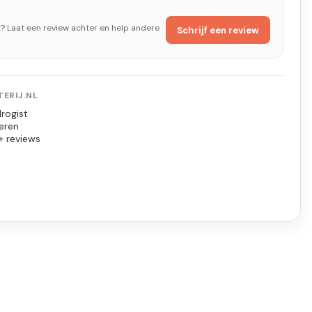
t? Laat een review achter en help andere
Schrijf een review
ERIJ.NL
rogist
eren
+ reviews