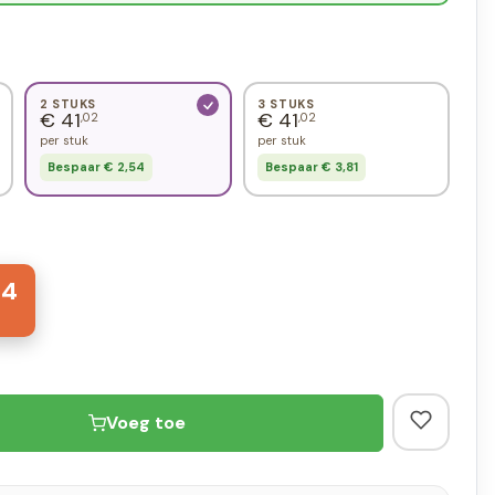
2 STUKS
3 STUKS
€ 41
€ 41
,02
,02
per stuk
per stuk
Bespaar € 2,54
Bespaar € 3,81
04
Voeg toe