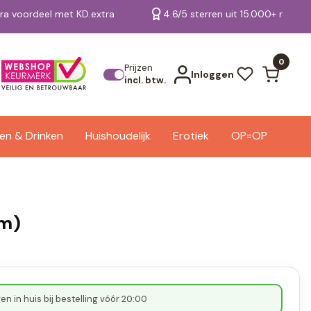
tra voordeel met KD.extra
4.6/5 sterren uit 15.000+ review
Bekijk alle resultaten
0
Prijzen
Inloggen
incl. btw.
en & Drinken
Huishoudelijk
Erotiek
OP=OP
am)
n in huis bij bestelling vóór 20:00