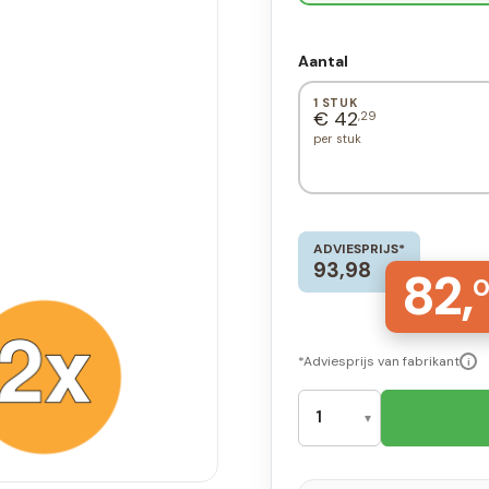
Aantal
1 STUK
€ 42
,29
per stuk
ADVIESPRIJS*
93,98
82,
*Adviesprijs van fabrikant
i