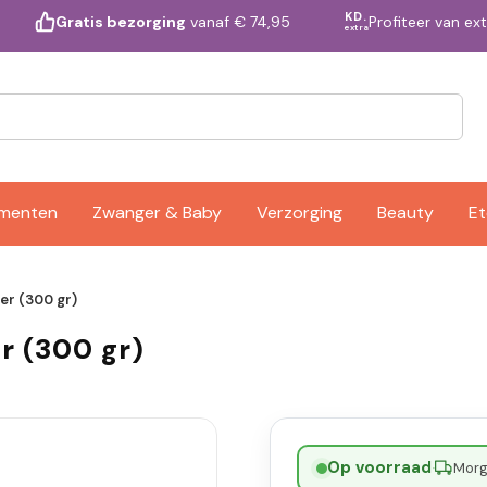
KD.
Profiteer van ex
Gratis bezorging
vanaf € 74,95
extra
ementen
Zwanger & Baby
Verzorging
Beauty
Et
er (300 gr)
r (300 gr)
Op voorraad
·
Morge