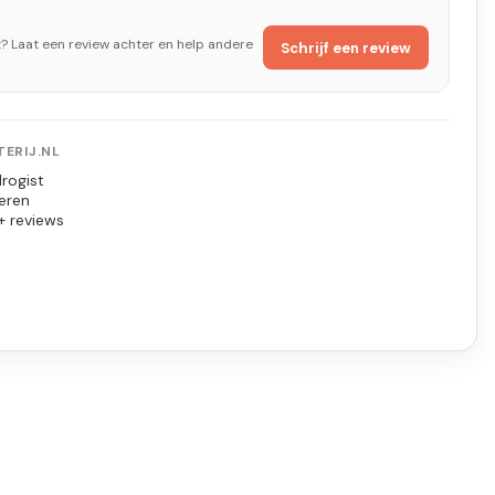
t? Laat een review achter en help andere
Schrijf een review
ERIJ.NL
rogist
eren
+ reviews