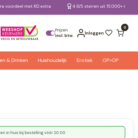
tra voordeel met KD.extra
4.6/5 sterren uit 15.000+ review
Bekijk alle resultaten
0
Prijzen
Inloggen
incl. btw.
en & Drinken
Huishoudelijk
Erotiek
OP=OP
n in huis bij bestelling vóór 20:00