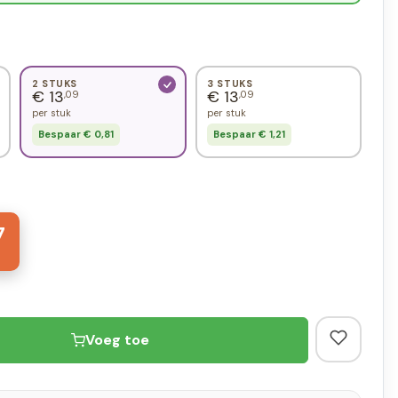
2 STUKS
3 STUKS
€ 13
€ 13
,09
,09
per stuk
per stuk
Bespaar € 0,81
Bespaar € 1,21
7
Voeg toe