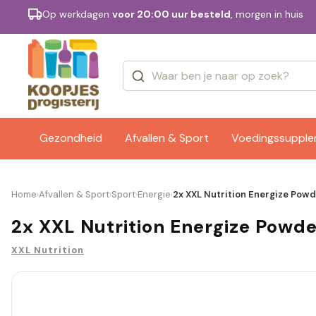
Op werkdagen
voor 20:00 uur besteld
, morgen in huis
Categorieën
Merken
Gezondheid
Afvallen & Sport
Voedingssuppl
Home
Afvallen & Sport
Sport
Energie
2x XXL Nutrition Energize Powd
›
›
›
›
2x XXL Nutrition Energize Powde
XXL Nutrition