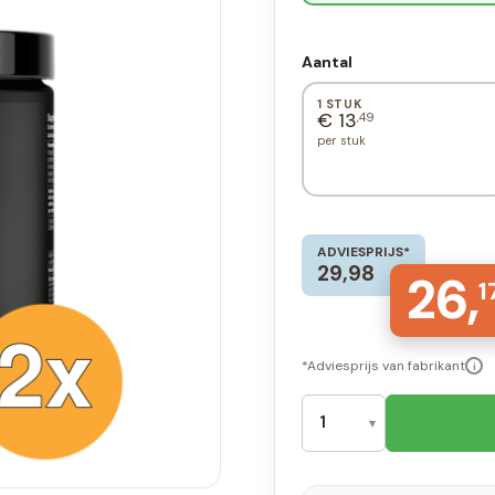
Aantal
1 STUK
€ 13
,49
per stuk
ADVIESPRIJS*
29,98
26,
1
*Adviesprijs van fabrikant
i