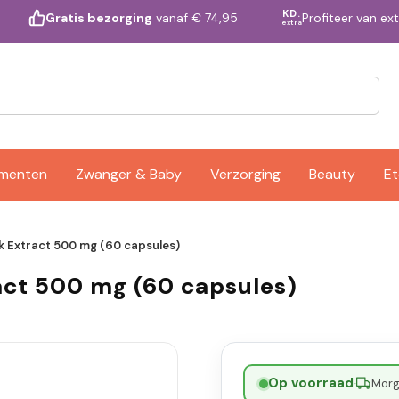
KD.
Profiteer van ex
Gratis bezorging
vanaf € 74,95
extra
ementen
Zwanger & Baby
Verzorging
Beauty
Et
ek Extract 500 mg (60 capsules)
act 500 mg (60 capsules)
Op voorraad
·
Morge