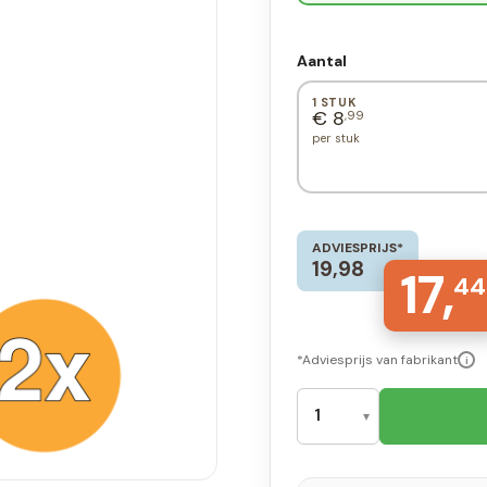
Aantal
1 STUK
€ 8
,99
per stuk
ADVIESPRIJS*
19,98
17,
44
*Adviesprijs van fabrikant
i