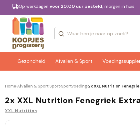
Op werkdagen
voor 20:00 uur besteld
, morgen in huis
Categorieën
Merken
Gezondheid
Afvallen & Sport
Voedingssuppl
Home
Afvallen & Sport
Sport
Sportvoeding
2x XXL Nutrition Fenegri
›
›
›
›
2x XXL Nutrition Fenegriek Extr
XXL Nutrition