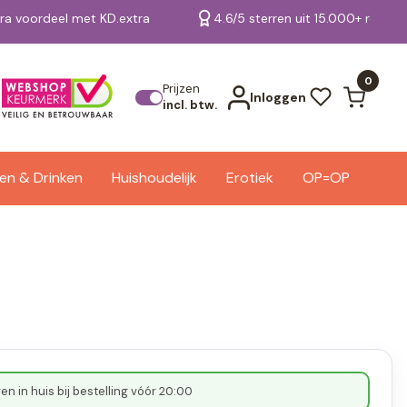
tra voordeel met KD.extra
4.6/5 sterren uit 15.000+ review
Bekijk alle resultaten
0
Prijzen
Inloggen
incl. btw.
en & Drinken
Huishoudelijk
Erotiek
OP=OP
n in huis bij bestelling vóór 20:00