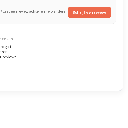
t? Laat een review achter en help andere
Schrijf een review
ERIJ.NL
rogist
eren
+ reviews