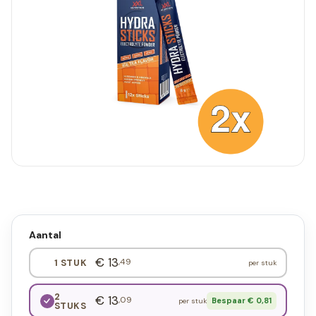
Aantal
€ 13
,49
1 STUK
per stuk
2
€ 13
,09
Bespaar € 0,81
per stuk
STUKS