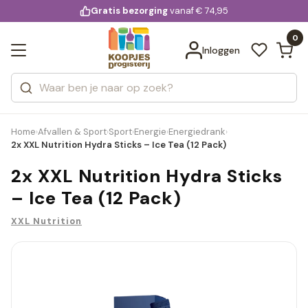
KD.
Gratis bezorging
voor 20:00 uur besteld
vanaf € 74,95
Bekijk alle resultaten
extra
Zoeken
0
Categorieën
Inloggen
Merken
Home
Afvallen & Sport
Sport
Energie
Energiedrank
›
›
›
›
›
2x XXL Nutrition Hydra Sticks – Ice Tea (12 Pack)
2x XXL Nutrition Hydra Sticks
– Ice Tea (12 Pack)
XXL Nutrition