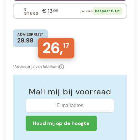
3
€ 13
,09
Bespaar € 1,21
per stuk
STUKS
ADVIESPRIJS*
29,98
26,
17
*Adviesprijs van fabrikant
i
Mail mij bij voorraad
Houd mij op de hoogte